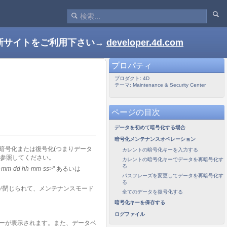
新サイトをご利用下さい→
developer.4d.com
プロパティ
プロダクト: 4D
テーマ: Maintenance & Security Center
ページの目次
データを初めて暗号化する場合
暗号化メンテナンスオペレーション
暗号化または復号化(つまりデータ
カレントの暗号化キーを入力する
参照してください。
カレントの暗号化キーでデータを再暗号化す
る
-mm-dd hh-mm-ss>
" あるいは
パスフレーズを変更してデータを再暗号化す
る
が閉じられて、メンテナンスモード
全てのデータを復号化する
暗号化キーを保存する
ログファイル
ターが表示されます。また、データベ