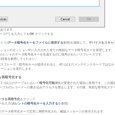
あります:
ズ(**) を入力してを
OK
クリックする
イス(
データ暗号化キーをファイルに保存する
参照)を接続して、
デバイスをスキャ
ーションのセッション中に入力された全ての有効なデータ暗号化キーを保管します。
カレントのデータ暗号化キーを生成するのに使用されたパスフレーズです。
の段落を参照してください。
スフレーズ・暗号化キーが提供されると、4D は(まだメンテナンスモードではなか
レーションを実行します。
を再暗号化する
1つ以上のテーブルにおいて
暗号化可能
属性が変更された場合に有用です。この場
テーブルのレコードへの書き込みアクセスを禁止します。その後、有効な暗号化ステ
ータを再暗号化
をクリック
を入力(
カレントの暗号化キーを入力する
を参照)
のデータ暗号化キーで正常に再暗号化され、確認メッセージが表示されます: