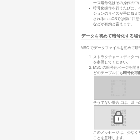
ース暗号化はその操作の中
暗号化操作を行うたびに、
ションのサイズが手に負え
されるmacOSでは特に
などが有効と言えます。
データを初めて暗号化する場
MSC でデータファイルを初めて
ストラクチャーエディター
を参照してください。
MSC の暗号化ページを開
どのテーブルにも
暗号化可
そうでない場合には、以下
このメッセージは、少なく
ことを意味します。