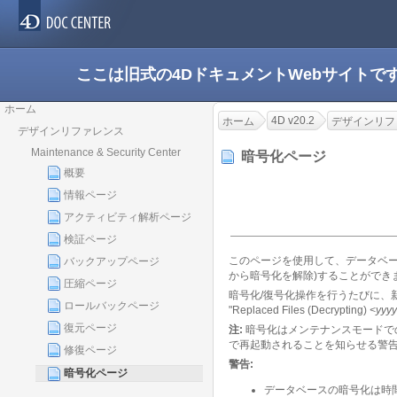
ここは旧式の4DドキュメントWebサイト
ホーム
4D v20.2
ホーム
デザインリフ
デザインリファレンス
Maintenance & Security Center
暗号化ページ
概要
情報ページ
アクティビティ解析ページ
検証ページ
このページを使用して、データベ
バックアップページ
から暗号化を解除)することができ
圧縮ページ
暗号化/復号化操作を行うたびに、新しいフ
ロールバックページ
"Replaced Files (Decrypting)
<yyy
復元ページ
注:
暗号化はメンテナンスモードで
で再起動されることを知らせる警
修復ページ
警告:
暗号化ページ
データベースの暗号化は時