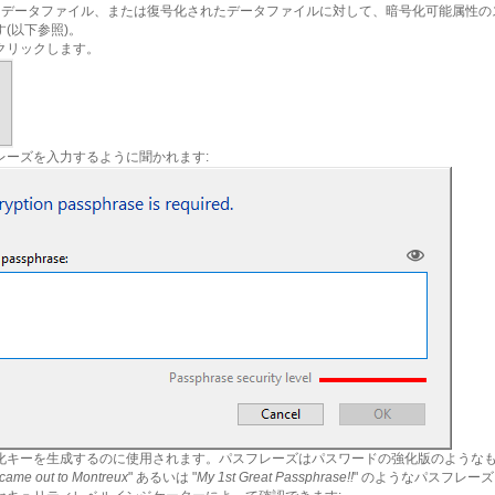
るデータファイル、または復号化されたデータファイルに対して、暗号化可能属性の
(以下参照)。
クリックします。
レーズを入力するように聞かれます:
化キーを生成するのに使用されます。パスフレーズはパスワードの強化版のような
 came out to Montreux
" あるいは "
My 1st Great Passphrase!!
" のようなパスフレー