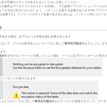
に必ず圧縮のステップが含まれるという点に注意してください。
その操作はデータファイルのコピーを作成し、その結果アプリケーションファイル
なくなるほど巨大にならないよう、このことに注意する必要があります(4D アプリ
注意が必要です)。パッケージのサイズを最小化するためには、パッケージ内のコピー
合
暗号化する場合、以下のような手順を踏む必要があります:
において、データを暗号化したいテーブルに対して
暗号化可能
属性をチェックしま
きます。
能
属性を付けないでページを開こうとした場合、ページに以下のメッセージが表示さ
のメッセージが表示されます:
とも1つのテーブルに対して
暗号化可能
属性のステータスが変更されていて、データ