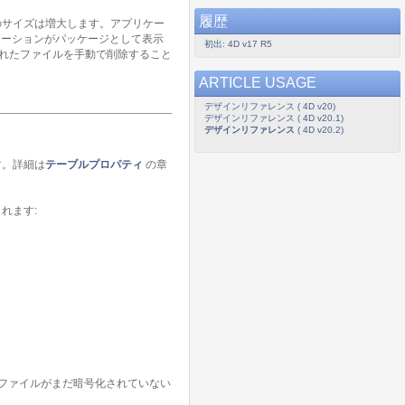
履歴
のサイズは増大します。アプリケー
ケーションがパッケージとして表示
初出: 4D v17 R5
されたファイルを手動で削除すること
ARTICLE USAGE
デザインリファレンス ( 4D v20)
デザインリファレンス ( 4D v20.1)
デザインリファレンス
( 4D v20.2)
す。詳細は
テーブルプロパティ
の章
れます:
ファイルがまだ暗号化されていない