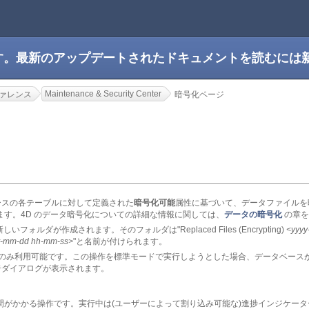
です。最新のアップデートされたドキュメントを読むには
Maintenance & Security Center
ァレンス
暗号化ページ
ースの各テーブルに対して定義された
暗号化可能
属性に基づいて、データファイルを
ます。4D のデータ暗号化についての詳細な情報に関しては、
データの暗号化
の章を
ォルダが作成されます。そのフォルダは"Replaced Files (Encrypting)
<yyyy
y-mm-dd hh-mm-ss>
"と名前が付けられます。
のみ利用可能です。この操作を標準モードで実行しようとした場合、データベース
告ダイアログが表示されます。
間がかかる操作です。実行中は(ユーザーによって割り込み可能な)進捗インジケー