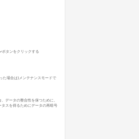
ン
ボタンをクリックする
った場合は)メンテナンスモードで
合、データの整合性を保つために、
ータスを得るためにデータの再暗号