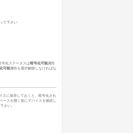
って下さい:
暗号化ステータスは
暗号化可能
属性
化可能
属性を選択解除しなければな
バイスに保存しておくと、暗号化され
ベースを開く前にデバイスを接続し
下さい。