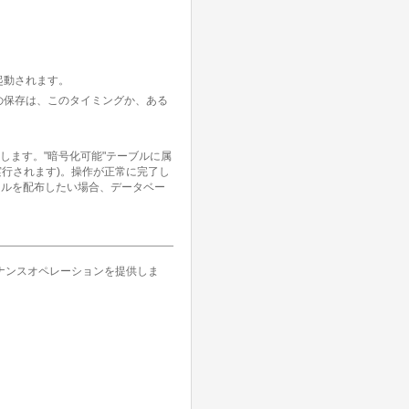
起動されます。
の保存は、このタイミングか、ある
します。"暗号化可能"テーブルに属
行されます)。操作が正常に完了し
タファイルを配布したい場合、データベー
ナンスオペレーションを提供しま