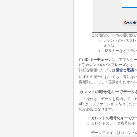
この段階では2つの選択肢が
カレントのパスフレー
または
USB キーなどのデバ
(*)
4D キーチェーン
は、アプリケ
(**)
カレントのパスフレーズ
とは、
詳細な情報については
概念と用語
いずれの場合においても、有効なパ
再起動し、そして選択されたオペ
カレントの暗号化キーでデータ
この操作は、データを格納している
4D はアプリケーション内のその
化が必要になります。
カレントの暗号化キーでデ
カレントのデータ暗号化キー
データファイルはカレント