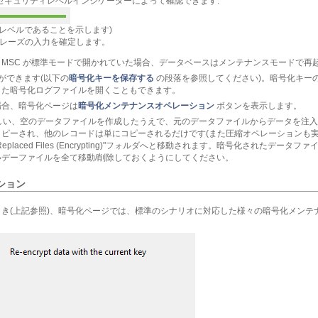
セキュリティレベルインジケーターによって確認できます:
レベルであることを示します)
スフレーズの入力を確定します。
MSC が標準モードで開かれていた場合、データベースはメンテナンスモードで再
ができます(以下の
暗号化キーを保存する
の段落を参照してください)。暗号化キー
また暗号化ログファイルを開くこともできます。
場合、暗号化ページは
暗号化メンテナンスオペレーション
ボタンを表示します。
しい、空のデータファイルを作成したうえで、元のデータファイルからデータを注入
ピーされ、他のレコードは単にコピーされるだけです(また圧縮オペレーションも実
laced Files (Encrypting)"フォルダへと移動されます。暗号化されたデー
デーファイルを全て移動/削除しておくようにしてください。
ション
き(上記参照)、暗号化ページでは、標準のシナリオに対応した様々の暗号化メンテ