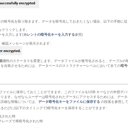
の暗号化を取り除きます。データを暗号化しておきたくない場合、以下の手順に従
をクリックします。
ーを入力します(
カレントの暗号化キーを入力する
参照)
、確認メッセージが表示されます:
能
属性のステータスを変更します。データファイルが復号化されると、テーブルの
スを合致させるためには、データベースのストラクチャーレベルにおいて全ての
暗号
のファイルに保存しておくことができます。このファイルをUSB キーなどの外部デ
なります。なぜならユーザーは暗号化されたデータにアクセスするためには、データ
。詳細な情報については、
データ暗号化キーをファイルに保存する
の段落を参照して
るたびに(以下のタイミングで)暗号化キーを保存することができます:
化された時
フレーズで再暗号化された時