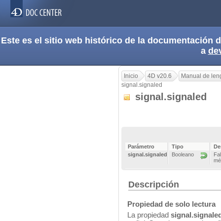
Este es el sitio web histórico de la documentación
a
de
Inicio
4D v20.6
Manual de len
signal.signaled
signal.signaled
Parámetro
Tipo
De
signal.signaled
Booleano
Fal
mét
Descripción
Propiedad de solo lectura
La propiedad
signal.signale