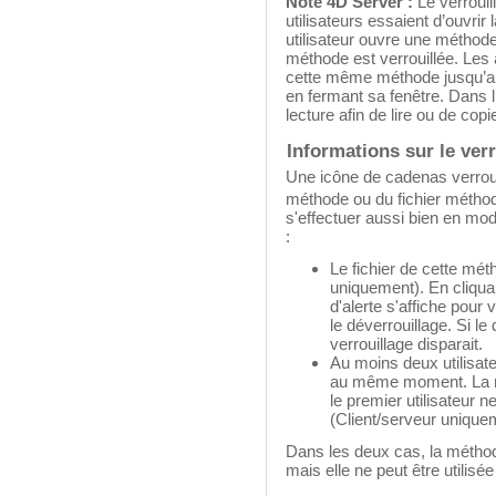
Note 4D Server :
Le verrouill
utilisateurs essaient d’ouvr
utilisateur ouvre une métho
méthode est verrouillée. Les 
cette même méthode jusqu’au 
en fermant sa fenêtre. Dans l’
lecture afin de lire ou de cop
Informations sur le ver
Une icône de cadenas verroui
méthode ou du fichier méthode
s'effectuer aussi bien en mod
:
Le fichier de cette mét
uniquement). En cliqua
d'alerte s'affiche pour
le déverrouillage. Si le
verrouillage disparait.
Au moins deux utilisat
au même moment. La mé
le premier utilisateur n
(Client/serveur unique
Dans les deux cas, la méthode
mais elle ne peut être utilisé