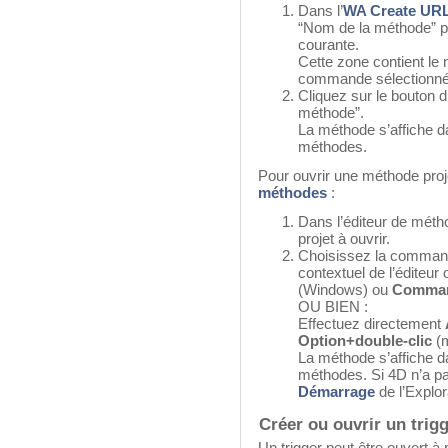
Dans l’
WA Create URL
“Nom de la méthode” 
courante.
Cette zone contient le
commande sélectionnée
Cliquez sur le bouton d
méthode”.
La méthode s’affiche da
méthodes.
Pour ouvrir une méthode projet
méthodes
:
Dans l’éditeur de méth
projet à ouvrir.
Choisissez la comma
contextuel de l’éditeur
(Windows) ou
Comma
OU BIEN :
Effectuez directement
Option+double-clic
(m
La méthode s’affiche da
méthodes. Si 4D n’a pas
Démarrage
de l’Explor
Créer ou ouvrir un trig
Un trigger peut être ouvert à pa