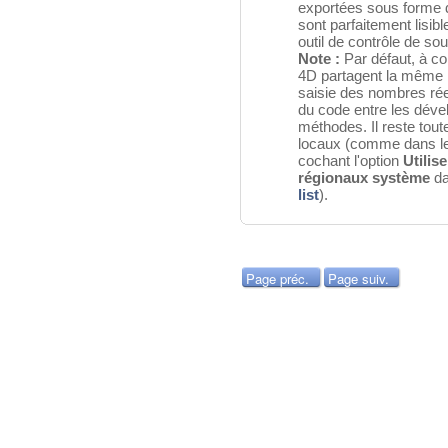
exportées sous forme 
sont parfaitement lisib
outil de contrôle de so
Note :
Par défaut, à co
4D partagent la même 
saisie des nombres réel
du code entre les dével
méthodes. Il reste tout
locaux (comme dans le
cochant l'option
Utilis
régionaux système
da
list
).
Page préc.
Page suiv.