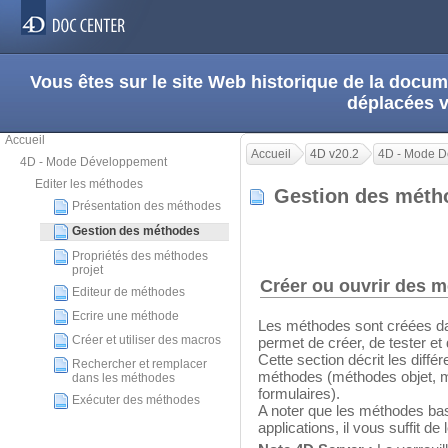
Vous êtes sur le site Web historique de la doc
déplacées 
Accueil
Accueil
4D v20.2
4D - Mode 
4D - Mode Développement
Editer les méthodes
Gestion des mét
Présentation des méthodes
Gestion des méthodes
Propriétés des méthodes
projet
Créer ou ouvrir des 
Editeur de méthodes
Ecrire une méthode
Les méthodes sont créées dan
Créer et utiliser des macros
permet de créer, de tester et
Cette section décrit les diff
Rechercher et remplacer
méthodes (méthodes objet, m
dans les méthodes
formulaires).
Exécuter des méthodes
A noter que les méthodes bas
applications, il vous suffit de