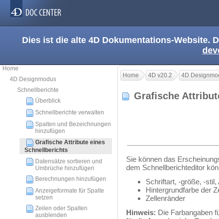
Dies ist die alte 4D Dokumentations-Website. D
dev
Home
Home
4D v20.2
4D Designmo
4D Designmodus
Schnellberichte
Grafische Attribu
Überblick
Schnellberichte verwalten
Spalten und Bezeichnungen
hinzufügen
Grafische Attribute eines
Schnellberichts
Sie können das Erscheinungsb
Datensätze sortieren und
dem Schnellberichteditor könn
Umbrüche hinzufügen
Berechnungen hinzufügen
Schriftart, -größe, -sti
Hintergrundfarbe der Z
Anzeigeformate für Spalte
setzen
Zellenränder
Zeilen oder Spalten
Hinweis:
Die Farbangaben fü
ausblenden