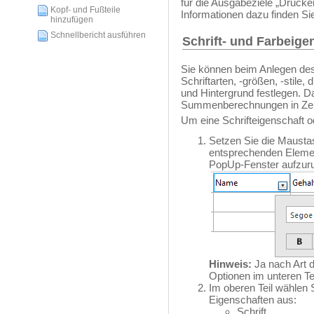
für die Ausgabeziele „Drucke
Kopf- und Fußteile
Informationen dazu finden Si
hinzufügen
Schnellbericht ausführen
Schrift- und Farbeig
Sie können beim Anlegen des
Schriftarten, -größen, -stile,
und Hintergrund festlegen. Da
Summenberechnungen in Zeile
Um eine Schrifteigenschaft o
Setzen Sie die Maustas
entsprechenden Elemen
PopUp-Fenster aufzuru
Hinweis:
Ja nach Art d
Optionen im unteren Te
Im oberen Teil wählen 
Eigenschaften aus:
Schrift