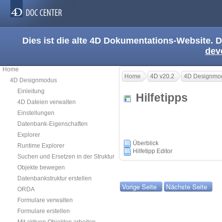
Dies ist die alte 4D Dokumentations-Website. D
dev
Home
Home
4D v20.2
4D Designmo
4D Designmodus
Einleitung
Hilfetipps
4D Dateien verwalten
Einstellungen
Datenbank-Eigenschaften
Explorer
Überblick
Runtime Explorer
Hilfetipp Editor
Suchen und Ersetzen in der Struktur
Objekte bewegen
Datenbankstruktur erstellen
Vorige Seite
Nächste Seite
ORDA
Formulare verwalten
Formulare erstellen