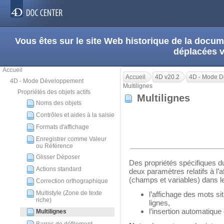
Vous êtes sur le site Web historique de la doc
déplacées 
Accueil
Accueil
4D v20.2
4D - Mode 
4D - Mode Développement
Multilignes
Propriétés des objets actifs
Multilignes
Noms des objets
Contrôles et aides à la saisie
Formats d'affichage
Enregistrer comme Valeur
ou Référence
Glisser Déposer
Des propriétés spécifiques d
Actions standard
deux paramètres relatifs à l’
(champs et variables) dans le
Correction orthographique
Multistyle (Zone de texte
l’affichage des mots si
riche)
lignes,
l’insertion automatique 
Multilignes