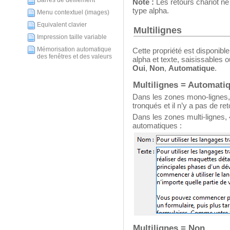
Barres de défilement
Note :
Les retours chariot ne 
type alpha.
Menu contextuel (images)
Equivalent clavier
Multilignes
Impression taille variable
Mémorisation automatique
Cette propriété est disponibl
des fenêtres et des valeurs
alpha et texte, saisissables o
Oui
,
Non
,
Automatique
.
Multilignes = Automati
Dans les zones mono-lignes, l
tronqués et il n’y a pas de ret
Dans les zones multi-lignes, 
automatiques :
Multilignes = Non