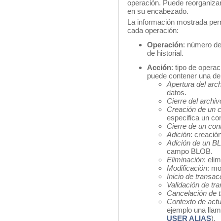
operación. Puede reorganiza
en su encabezado.
La información mostrada permi
cada operación:
Operación
: número de
de historial.
Acción
: tipo de opera
puede contener una de 
Apertura del arc
datos.
Cierre del archi
Creación de un 
especifica un co
Cierre de un con
Adición
: creació
Adición de un B
campo BLOB.
Eliminación
: eli
Modificación
: mo
Inicio de transac
Validación de tr
Cancelación de 
Contexto de actu
ejemplo una lla
USER ALIAS
).