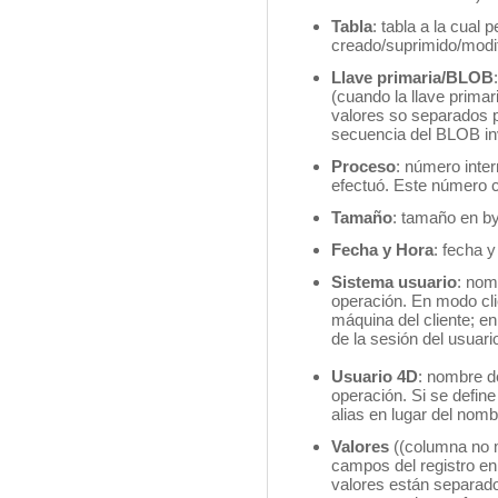
Tabla
: tabla a la cual 
creado/suprimido/modi
Llave primaria/BLOB
(cuando la llave prima
valores so separados 
secuencia del BLOB inv
Proceso
: número inter
efectuó. Este número c
Tamaño
: tamaño en by
Fecha y Hora
: fecha y
Sistema
usuario
: nom
operación. En modo cli
máquina del cliente; 
de la sesión del usuari
Usuario 4D
: nombre de
operación. Si se define
alias en lugar del nom
Valores
((columna no m
campos del registro en
valores están separado