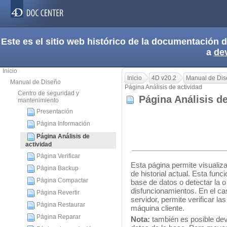
Este es el sitio web histórico de la documentación
a
de
Inicio
Inicio
4D v20.2
Manual de Di
Manual de Diseño
Página Análisis de actividad
Centro de seguridad y
Página Análisis d
mantenimiento
Presentación
Página Información
Página Análisis de
actividad
Página Verificar
Esta página permite visualiz
Página Backup
de historial actual. Esta funci
Página Compactar
base de datos o detectar la 
disfuncionamientos. En el ca
Página Revertir
servidor, permite verificar l
Página Restaurar
máquina cliente.
Página Reparar
Nota:
también es posible dev