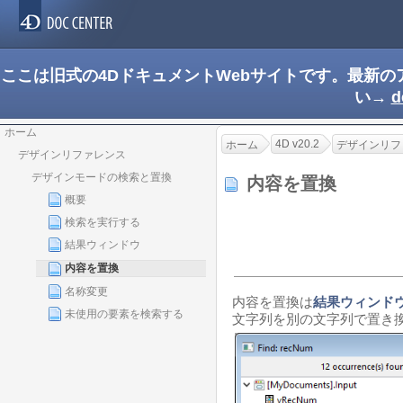
ここは旧式の4DドキュメントWebサイトです。最新
い→
d
ホーム
4D v20.2
ホーム
デザインリフ
デザインリファレンス
デザインモードの検索と置換
内容を置換
概要
検索を実行する
結果ウィンドウ
内容を置換
名称変更
内容を置換は
結果ウィンド
未使用の要素を検索する
文字列を別の文字列で置き換