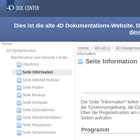
Dies ist die alte 4D Dokumentations-Website. D
dev
Home
Home
4D v20.2
4D Designmo
4D Designmodus
Information
Maintenance und Security Center
Seite Informatio
Überblick
Seite Information
Seite Aktivität Analyse
Seite Prüfen
Seite Backup
Die Seite “Information” lief
Seite Kompakt
die Systemumgebung, die Da
Seite Zurückfahren
Über die Registerkarten am 
Seiten aufrufen.
Seite Wiederherstellen
Seite Reparieren
Programm
Seite Verschlüsseln