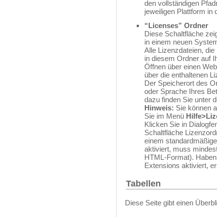
den vollständigen Pfad
jeweiligen Plattform in
“Licenses” Ordner
Diese Schaltfläche zei
in einem neuen System
Alle Lizenzdateien, die
in diesem Ordner auf 
Öffnen über einen Web
über die enthaltenen L
Der Speicherort des Or
oder Sprache Ihres Be
dazu finden Sie unter 
Hinweis:
Sie können a
Sie im Menü
Hilfe>Liz
Klicken Sie in Dialogfe
Schaltfläche Lizenzord
einem standardmäßigen
aktiviert, muss mindest
HTML-Format). Haben S
Extensions aktiviert, 
Tabellen
Diese Seite gibt einen Überb