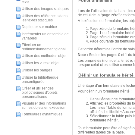
Fonctionnement
texte
Utiliser des images statiques
Lors de l’utilisation de la base, 
de celui de la “page zéro” des form
Utiliser des références dans
les textes statiques
A l’exécution du formulaire, les ob
Dupliquer sur matrice
Page zéro du formulaire hér
Page 1 du formulaire hérité
Incrémenter un ensemble de
Page zéro du formulaire ou
variables
Page courante du formulair
Effectuer un
Cet ordre détermine l’ordre de sais
redimensionnement global
Note :
Seules les pages 0 et 1 du f
Utiliser des méthodes objet
Les propriétés (nom de la fenêtre,
Utiliser les vues d'objet
lorsque celui-ci est utilisé comme 
Utiliser les badges
Définir un formulaire hérité
Utiliser la bibliothèque
préconfigurée
L’héritage d’un formulaire s’effectu
Créer et utiliser des
Pour définir un formulaire hérité :
bibliothèques d'objets
personnalisées
Dans l’éditeur de formulaire
Visualiser des informations
Affichez les propriétés du f
sur les objets en exécution
Les listes “Table du formula
affichés. Le libellé <Aucun
Formulaires dynamiques
Sélectionnez la table puis l
formulaire hérité”.
Tout formulaire peut être désigné c
différentes tables de la base.