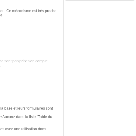
uvert. Ce mécanisme est très proche
se.
 ne sont pas prises en compte
.
 la base et leurs formulaires sont
z <Aucun> dans la liste “Table du
les avec une utilisation dans