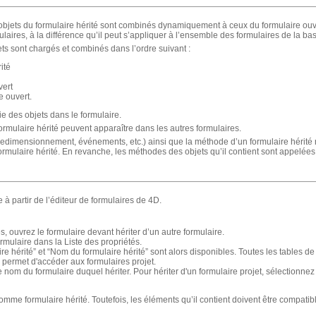
les objets du formulaire hérité sont combinés dynamiquement à ceux du formulaire o
ulaires, à la différence qu’il peut s’appliquer à l’ensemble des formulaires de la ba
jets sont chargés et combinés dans l’ordre suivant :
ité
vert
e ouvert.
ie des objets dans le formulaire.
ormulaire hérité peuvent apparaître dans les autres formulaires.
 redimensionnement, événements, etc.) ainsi que la méthode d’un formulaire hérité
formulaire hérité. En revanche, les méthodes des objets qu’il contient sont appelées
e à partir de l’éditeur de formulaires de 4D.
s, ouvrez le formulaire devant hériter d’un autre formulaire.
ormulaire dans la Liste des propriétés.
ire hérité” et “Nom du formulaire hérité” sont alors disponibles. Toutes les tables de
> permet d'accéder aux formulaires projet.
e nom du formulaire duquel hériter. Pour hériter d'un formulaire projet, sélectionne
omme formulaire hérité. Toutefois, les éléments qu’il contient doivent être compatib