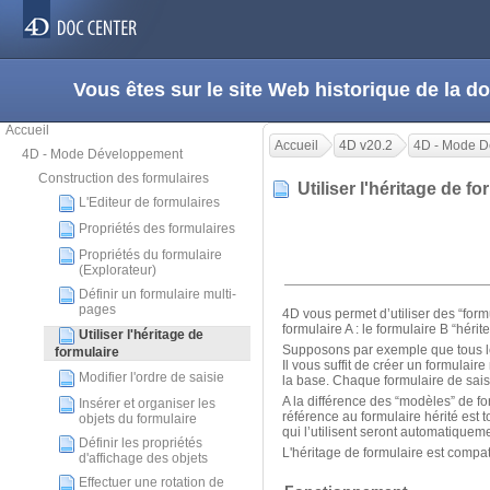
Vous êtes sur le site Web historique de la
Accueil
Accueil
4D v20.2
4D - Mode 
4D - Mode Développement
Construction des formulaires
Utiliser l'héritage de f
L'Editeur de formulaires
Propriétés des formulaires
Propriétés du formulaire
(Explorateur)
Définir un formulaire multi-
pages
4D vous permet d’utiliser des “formu
formulaire A : le formulaire B “hérit
Utiliser l'héritage de
Supposons par exemple que tous le
formulaire
Il vous suffit de créer un formulai
Modifier l'ordre de saisie
la base. Chaque formulaire de saisi
A la différence des “modèles” de fo
Insérer et organiser les
référence au formulaire hérité est t
objets du formulaire
qui l’utilisent seront automatiquem
Définir les propriétés
L'héritage de formulaire est compati
d'affichage des objets
Effectuer une rotation de