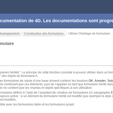
 documentation de 4D. Les documentations sont prog
Développement
Construction des formulaires
Utiliser l'héritage de formulaire
ormulaire
laires hérités”. Le principe de cette fonction consiste à pouvoir utiliser dans un for
e” des objets du formulaire A.
s formulaires de saisie d’une base doivent contenir les boutons
OK
,
Annuler
,
Sui
re ne contenant que ces éléments, puis de l’appeler en tant que formulaire hérité dan
e ne contient que les champs et objets spécifiques à son utilisation.
rmulaires définis à l’aide de l’assistant de création de formulaires (cf. paragraphe
C
oujours active : si un élément du formulaire hérité est modifié (par exemple le style
ent modifiés.
ble avec les formulaires table et les formulaires projet.