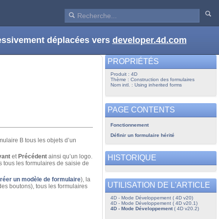
ressivement déplacées vers
developer.4d.com
PROPRIÉTÉS
Produit : 4D
Thème : Construction des formulaires
Nom intl. : Using inherited forms
PAGE CONTENTS
Fonctionnement
Définir un formulaire hérité
mulaire B tous les objets d’un
vant
et
Précédent
ainsi qu’un logo.
HISTORIQUE
s tous les formulaires de saisie de
réer un modèle de formulaire
), la
UTILISATION DE L'ARTICLE
 des boutons), tous les formulaires
4D - Mode Développement ( 4D v20)
4D - Mode Développement ( 4D v20.1)
4D - Mode Développement
( 4D v20.2)