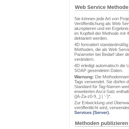
Web Service Methode 
Sie können jede Art von Proje
Veröffentlichung als Web Ser
akzeptieren und ein Ergebn
im Kopfteil der Methode mit
deklariert werden.
4D formatiert standardmäßig
Methoden, die als Web Servic
Parameter bei Bedarf über d
verändern.
4D erledigt automatisch die
SOAP gesendeten Daten.
Warnung:
Die Methodenname
Tags verwendet. Sie dürfen 
Standard für Tag-Namen wed
erweiterten Ascii-Satz enthal
([A-Za-z0-9._] | '-')*.
Zur Entwicklung und Überwac
veröffentlicht wird, verwend
Services (Server)
.
Methoden publizieren