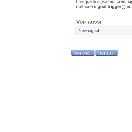
Lorsque le
signal
est créé,
si
méthode
signal.trigger( )
est
Voir aussi
New signal
Page préc.
Page suiv.