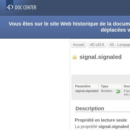
Vous êtes sur le site Web historique de la doc
déplacées 
Accueil
4D v20.6
4D - Langag
signal.signaled
Paramètre
Type
Des
signal.signaled
Booléen
Faux
est 
Description
Propriété en lecture seule
La propriété
signal.signaled