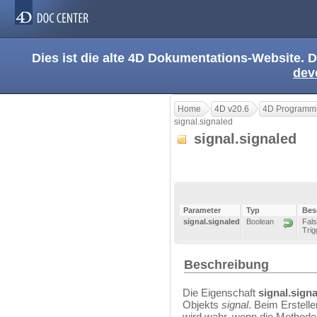
Dies ist die alte 4D Dokumentations-Website. D
dev
Home
4D v20.6
4D Programmi
signal.signaled
signal.signaled
Parameter
Typ
Bes
signal.signaled
Boolean
Fals
Trig
Beschreibung
Die Eigenschaft
signal.sign
Objekts
signal
. Beim Erstell
wird wahr, wenn die Method