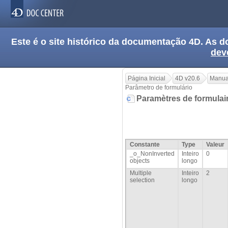
Este é o site histórico da documentação 4D. As
dev
Página Inicial
4D v20.6
Manua
Parâmetro de formulário
Paramètres de formulai
Constante
Type
Valeur
_o_NonInverted
Inteiro
0
objects
longo
Multiple
Inteiro
2
selection
longo