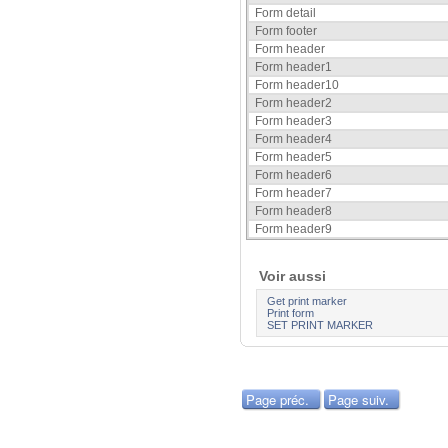
Form detail
Form footer
Form header
Form header1
Form header10
Form header2
Form header3
Form header4
Form header5
Form header6
Form header7
Form header8
Form header9
Voir aussi
Get print marker
Print form
SET PRINT MARKER
Page préc.
Page suiv.