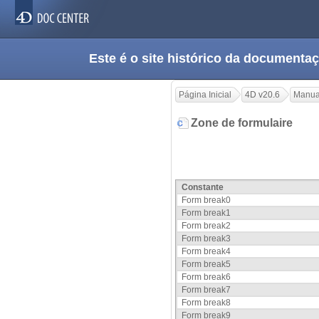
Este é o site histórico da documen
Página Inicial
4D v20.6
Manua
Zone de formulaire
Constante
Form break0
Form break1
Form break2
Form break3
Form break4
Form break5
Form break6
Form break7
Form break8
Form break9