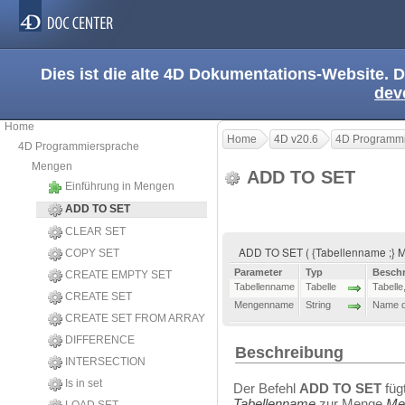
Dies ist die alte 4D Dokumentations-Website. D
dev
Home
Home
4D v20.6
4D Programmi
4D Programmiersprache
Mengen
ADD TO SET
Einführung in Mengen
ADD TO SET
CLEAR SET
ADD TO SET ( {Tabellenname ;}
COPY SET
Parameter
Typ
Besch
CREATE EMPTY SET
Tabellenname
Tabelle
Tabelle
CREATE SET
Mengenname
String
Name d
CREATE SET FROM ARRAY
DIFFERENCE
Beschreibung
INTERSECTION
Is in set
Der Befehl
ADD TO SET
füg
Tabellenname
zur Menge
Me