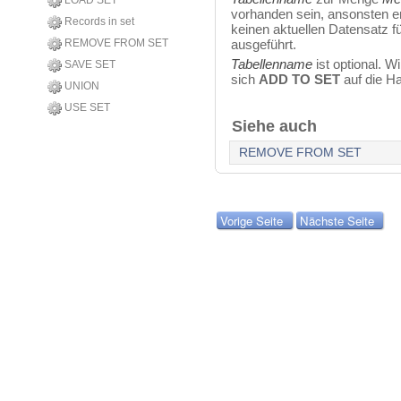
LOAD SET
vorhanden sein, ansonsten er
Records in set
keinen aktuellen Datensatz f
REMOVE FROM SET
ausgeführt.
Tabellenname
ist optional. W
SAVE SET
sich
ADD TO SET
auf die Ha
UNION
USE SET
Siehe auch
REMOVE FROM SET
Vorige Seite
Nächste Seite