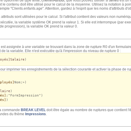
 optionnel de type texte,
cheminAttribut
, que vous pouvez utiliser si
séries
est un 
ont le contenu doit être utilisé pour le calcul de la moyenne. Utilisez la notation à po
 exemple "Clients.enfants.age". Attention, gardez à l'esprit que les noms d'attributs d
tributs sont utilisées pour le calcul. Si l'attribut contient des valeurs non numériq
cutée, la variable système OK prend la valeur 1. Si elle est interrompue (par exempl
e progression), la variable OK prend la valeur 0.
est assignée à une variable se trouvant dans la zone de rupture R0 d'un formulaire 
de la variable. Elle n'est exécutée qu'à l'impression du niveau de rupture 0 :
oyés]Salaire
)
ur imprimer les enregistrements de la sélection courante et activer la phase de rup
ployés]
Nom;>)
laire
)
és]
;"FormImpression")
és]
)
 la commande
BREAK LEVEL
doit être égale au nombre de ruptures que contient l'ét
mandes du thème
Impressions
.