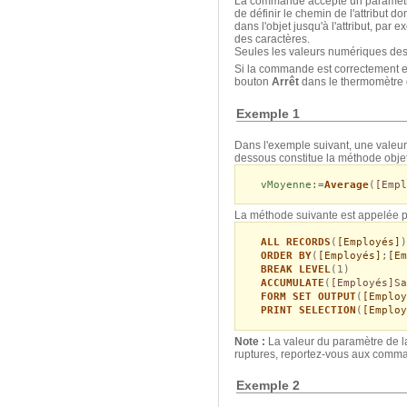
La commande accepte un paramètre
de définir le chemin de l'attribut d
dans l'objet jusqu'à l'attribut, par
des caractères.
Seules les valeurs numériques des at
Si la commande est correctement exé
bouton
Arrêt
dans le thermomètre d
Exemple 1
Dans l'exemple suivant, une valeur 
dessous constitue la méthode objet 
vMoyenne
:=
Average
(
[Empl
La méthode suivante est appelée po
ALL RECORDS
(
[Employés]
)
ORDER BY
(
[Employés]
;
[Em
BREAK LEVEL
(1)
ACCUMULATE
(
[Employés]Sa
FORM SET OUTPUT
(
[Employ
PRINT SELECTION
(
[Employ
Note :
La valeur du paramètre de
ruptures, reportez-vous aux com
Exemple 2