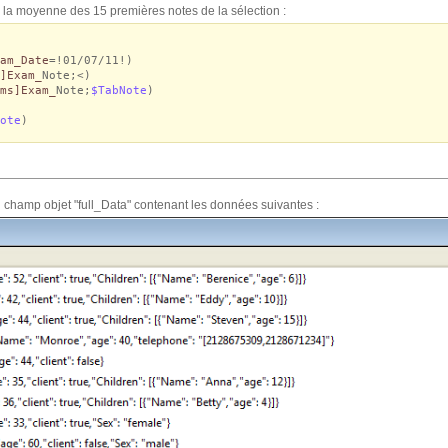
 la moyenne des 15 premières notes de la sélection :
am_Date
=!01/07/11!)
]Exam_
Note;<)
ms]Exam_
Note;
$TabNote
)
ote
)
 champ objet "full_Data" contenant les données suivantes :