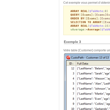
Cet exemple vous permet d’obtenir
ARRAY REAL
(
$TabNote
;0)
QUERY
(
[Exams]
;
[Exams]Ex
ORDER BY
(
[Exams]
;
[Exams
SELECTION TO ARRAY
(
[Exa
ARRAY REAL
(
$TabNote
;15)
vAverage
:=
Average
(
$TabN
Exemple 3
Votre table [Customer] comporte un