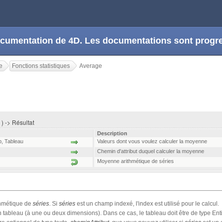
 documentation de 4D. Les documentations sont prog
e
Fonctions statistiques
Average
 ) -> Résultat
Description
p
,
Tableau
Valeurs dont vous voulez calculer la moyenne
Chemin d'attribut duquel calculer la moyenne
Moyenne arithmétique de séries
thmétique de
séries
. Si
séries
est un champ indexé, l'index est utilisé pour le calcul.
 tableau (à une ou deux dimensions). Dans ce cas, le tableau doit être de type Enti