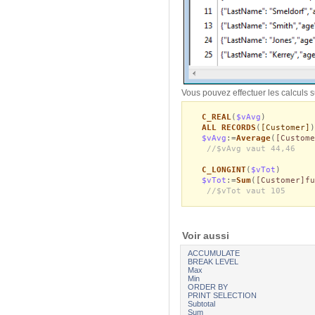
Vous pouvez effectuer les calculs s
C_REAL
(
$vAvg
)
ALL RECORDS
(
[Customer]
)
$vAvg
:=
Average
(
[Custome
//$vAvg vaut 44,46
C_LONGINT
(
$vTot
)
$vTot
:=
Sum
(
[Customer]fu
//$vTot vaut 105
Voir aussi
ACCUMULATE
BREAK LEVEL
Max
Min
ORDER BY
PRINT SELECTION
Subtotal
Sum