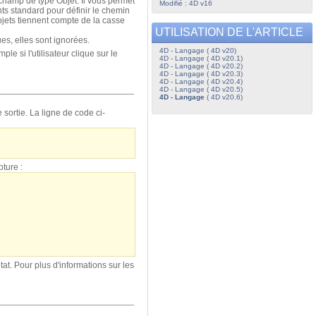
champ de type Objet. Il vous permet
Modifié : 4D v16
ints standard pour définir le chemin
'objets tiennent compte de la casse
UTILISATION DE L'ARTICLE
ues, elles sont ignorées.
4D - Langage ( 4D v20)
e si l'utilisateur clique sur le
4D - Langage ( 4D v20.1)
4D - Langage ( 4D v20.2)
4D - Langage ( 4D v20.3)
4D - Langage ( 4D v20.4)
4D - Langage ( 4D v20.5)
4D - Langage
( 4D v20.6)
sortie. La ligne de code ci-
ture :
at. Pour plus d'informations sur les