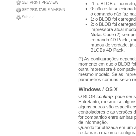
SET PRINT PREVIEW
-1: o BLOB é incorreto,
0: não está seleciona
SET PRINTABLE MARGIN
o comando não faz nad
Subtotal
1: o BLOB foi carregad
2: o BLOB foi carrega
impressora atual mudo
Nota:
Code (2) sempre 
comando 4D Pack
, m
mudou de verdade, já q
BLOBs 4D Pack.
(*) As configurações depend
momento em que o BLOB foi 
outra impressora é compatív
mesmo modelo. Se as impres
parâmetros comuns serão re
Windows / OS X
O BLOB
confImp
pode ser s
Entretanto, mesmo se alguns
alguns outros são específic
controladores e as versões
for compartido entre ambas p
de informação.
Quando for utilizada em um 
restaurar a máxima configura