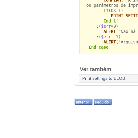
os parâmetros de impr
If
(OK=1)
PRINT SETTI
End if
:(
$err
=0)
ALERT
("Não há 
:(
$err
=-1)
ALERT
("Arquivo
End case
Ver também
Print settings to BLOB
anterior
seguido