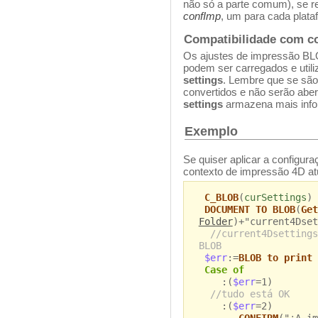
não só a parte comum), se
confImp
, um para cada plata
Compatibilidade com 
Os ajustes de impressão B
podem ser carregados e uti
settings
. Lembre que se sã
convertidos e não serão abe
settings
armazena mais info
Exemplo
Se quiser aplicar a configur
contexto de impressão 4D at
C_BLOB
(
curSettings
)
DOCUMENT TO BLOB
(
Get
Folder
)+"current4Dset
//current4Dsettings
BLOB
$err
:=
BLOB to print 
Case of
:(
$err
=1)
//tudo está OK
:(
$err
=2)
CONFIRM
("¡A im