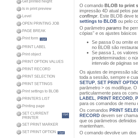
Get printed height
O comando
BLOB to print s
Is in print preview
impressão 4D atual pelos 
confImpr
. Este BLOB deve t
Level
settings to BLOB
ou pelo 
OPEN PRINTING JOB
O parâmetro
params
lhe per
PAGE BREAK
cópias" e os ajustes básicos 
Print form
Upd
Se passa 0 ou omite e
PRINT LABEL
no BLOB são restaura
Se passa 1, os valore
Print object
predeterminados: o nú
PRINT OPTION VALUES
intervalo de páginas s
PRINT RECORD
Os ajustes de impressão são
PRINT SELECTION
toda a sessão, sempre e 
SETUP
,
SET PRINT OPTIO
PRINT SETTINGS
parâmetro > os modifique. O 
Print settings to BLOB
particularmente para os co
LABEL
,
PRINT RECORD
,
P
PRINTERS LIST
para os comandos de menu d
Printing page
Os comandos
PRINT SELE
SET CURRENT
Upd
RECORD
devem ser chama
PRINTER
que os parâmetros definidos
SET PRINT MARKER
mantenham.
SET PRINT OPTION
O comando devolve um dos s
Upd