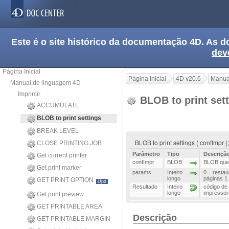
Este é o site histórico da documentação 4D. As
dev
Página Inicial
Página Inicial
4D v20.6
Manua
Manual de linguagem 4D
Imprimir
BLOB to print set
ACCUMULATE
BLOB to print settings
BREAK LEVEL
BLOB to print settings ( confImpr 
CLOSE PRINTING JOB
Parâmetro
Tipo
Descriçã
Get current printer
confImpr
BLOB
BLOB que 
Get print marker
params
Inteiro
0 = restau
longo
páginas 1
GET PRINT OPTION
Upd
Resultado
Inteiro
código de
longo
impressor
Get print preview
GET PRINTABLE AREA
Descrição
GET PRINTABLE MARGIN