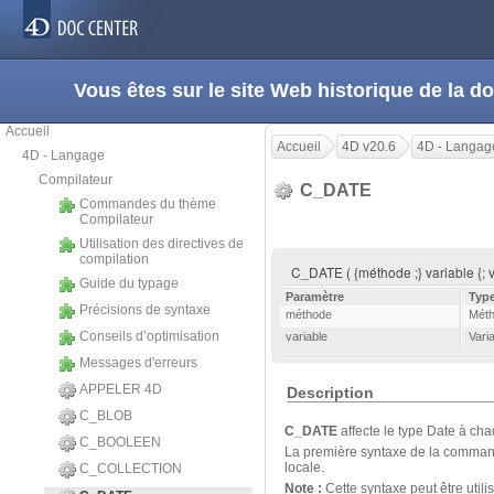
Vous êtes sur le site Web historique de la
Accueil
Accueil
4D v20.6
4D - Langag
4D - Langage
Compilateur
C_DATE
Commandes du thème
Compilateur
Utilisation des directives de
compilation
C_DATE ( {méthode ;} variable {; va
Guide du typage
Paramètre
Typ
Précisions de syntaxe
méthode
Mét
Conseils d’optimisation
variable
Vari
Messages d'erreurs
APPELER 4D
Description
C_BLOB
C_DATE
affecte le type Date à cha
C_BOOLEEN
La première syntaxe de la comman
locale.
C_COLLECTION
Note :
Cette syntaxe peut être utili