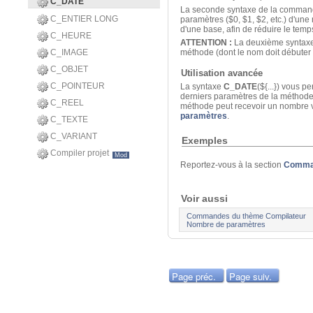
C_DATE
La seconde syntaxe de la command
C_ENTIER LONG
paramètres ($0, $1, $2, etc.) d'une
d'une base, afin de réduire le temp
C_HEURE
ATTENTION :
La deuxième syntaxe n
C_IMAGE
méthode (dont le nom doit débuter
C_OBJET
Utilisation avancée
C_POINTEUR
La syntaxe
C_DATE
(${...}) vous 
derniers paramètres de la méthode
C_REEL
méthode peut recevoir un nombre va
paramètres
.
C_TEXTE
C_VARIANT
Exemples
Compiler projet
Mod
Reportez-vous à la section
Comman
Voir aussi
Commandes du thème Compilateur
Nombre de paramètres
Page préc.
Page suiv.