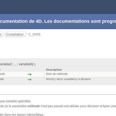
 documentation de 4D. Les documentations sont prog
e
Compilateur
C_DATE
riable2 ; ... ; variableN} )
e
Description
hode
Nom de méthode
able
Nom(s) de(s) variable(s) à déclarer
que variable spécifiée.
de (si le paramètre
méthode
n'est pas passé) est utilisée pour déclarer et typer un
sée dans les bases interprétées.