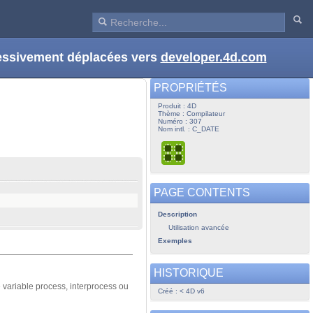
ressivement déplacées vers
developer.4d.com
PROPRIÉTÉS
Produit : 4D
Thème : Compilateur
Numéro : 307
Nom intl. : C_DATE
PAGE CONTENTS
Description
Utilisation avancée
Exemples
HISTORIQUE
e variable process, interprocess ou
Créé : < 4D v6