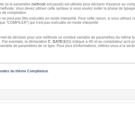
e (si le paramètre
méthode
est passé) est utilisée pour déclarer d'avance au compil
 méthode. Vous devez utiliser cette syntaxe si vous voulez éviter la phase de typage
s de compilation.
e peut pas être exécutée en mode interprété. Pour cette raison, si vous utilisez c
 par "COMPILER") qui n'est pas exécutée en mode interprété.
permet de déclarer pour une méthode un nombre variable de paramètres du même typ
. Par exemple, la déclaration
C_DATE
(${5}) indique à 4D et au compilateur qu'à p
riable de paramètres de ce type. Pour plus d'informations, référez-vous à la sect
des du thème Compilateur
.