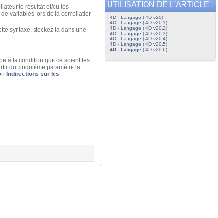
UTILISATION DE L'ARTICLE
ateur le résultat et/ou les
 de variables lors de la compilation
4D - Langage ( 4D v20)
4D - Langage ( 4D v20.1)
4D - Langage ( 4D v20.2)
ette syntaxe, stockez-la dans une
4D - Langage ( 4D v20.3)
4D - Langage ( 4D v20.4)
4D - Langage ( 4D v20.5)
4D - Langage
( 4D v20.6)
e à la condition que ce soient les
artir du cinquième paramètre la
ion
Indirections sur les