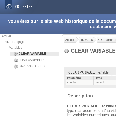
Vous êtes sur le site Web historique de la doc
déplacées 
Accueil
Accueil
4D v20.6
4D - Langag
4D - Langage
Variables
CLEAR VARIABL
CLEAR VARIABLE
LOAD VARIABLES
SAVE VARIABLES
CLEAR VARIABLE ( variable )
Paramètre
Type
variable
Variable
Description
CLEAR VARIABLE
réinitial
type (par exemple chaîne vid
les variables numériques, au