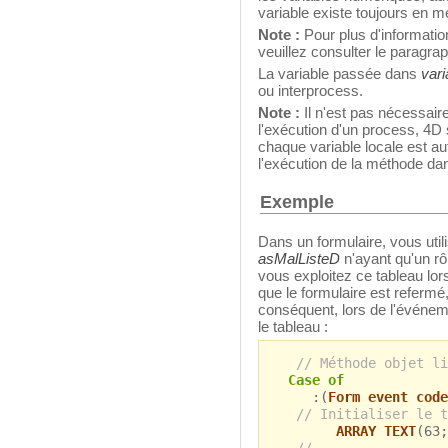
variable existe toujours en 
Note :
Pour plus d'information
veuillez consulter le paragr
La variable passée dans
vari
ou interprocess.
Note :
Il n'est pas nécessaire
l'exécution d'un process, 4
chaque variable locale est au
l'exécution de la méthode dans
Exemple
Dans un formulaire, vous util
asMalListeD
n'ayant qu'un rôl
vous exploitez ce tableau lor
que le formulaire est refermé
conséquent, lors de l'événe
le tableau :
// Méthode objet li
Case of
:(
Form event code
// Initialiser le t
ARRAY TEXT
(63;
// ...