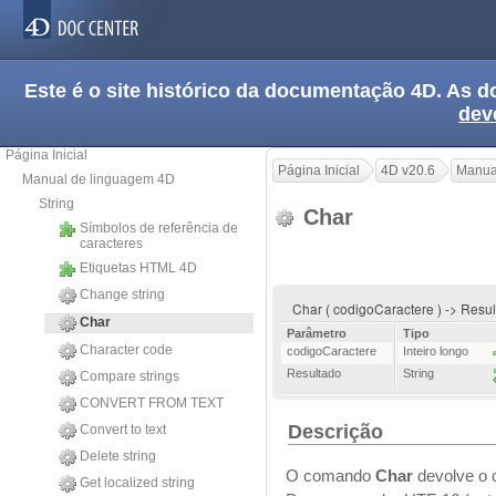
Este é o site histórico da documentação 4D. As
dev
Página Inicial
Página Inicial
4D v20.6
Manua
Manual de linguagem 4D
String
Char
Símbolos de referência de
caracteres
Etiquetas HTML 4D
Change string
Char ( codigoCaractere ) -> Resu
Char
Parâmetro
Tipo
Character code
codigoCaractere
Inteiro longo
Resultado
String
Compare strings
CONVERT FROM TEXT
Descrição
Convert to text
Delete string
O comando
Char
devolve o 
Get localized string