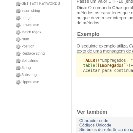
Passe um valor UTF-16 (ent
GET TEXT KEYWORDS
Dica
: O comando
Char
geral
Insert string
métodos os caracteres que n
ou que devem ser interpret
Length
de métodos.
Lowercase
Match regex
Exemplo
Num
O seguinte exemplo utiliza
C
Position
texto de uma mensagem de a
Replace string
ALERT
("Empregados: "
Split string
table
(
[Empregados]
))+
String
Aceitar para continua
Substring
Uppercase
Ver também
Character code
Códigos Unicode
Símbolos de referência de c