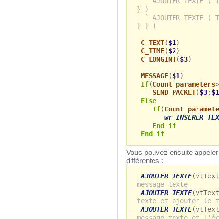
` AJOUTER TEXTE ( T
} )
` AJOUTER TEXTE ( T
} } )
C_TEXT
(
$1
)
C_TIME
(
$2
)
C_LONGINT
(
$3
)
MESSAGE
(
$1
)
If
(
Count parameters
>
SEND PACKET
(
$3
;
$1
Else
If
(
Count paramete
wr_INSERER TEX
End if
End if
Vous pouvez ensuite appeler 
différentes :
AJOUTER TEXTE
(vtTex
message texte
AJOUTER TEXTE
(vtText
texte et ajouter le t
AJOUTER TEXTE
(vtText
message texte et l'éc