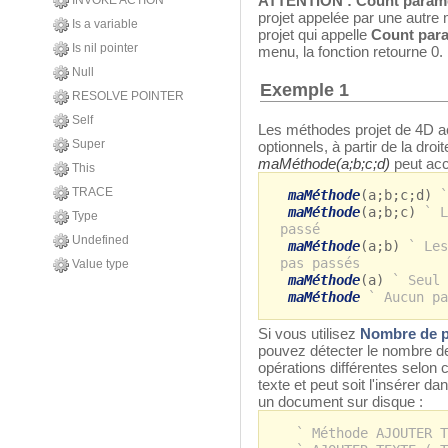
ATTENTION :
Count param
INVOKE ACTION
projet appelée par une autre 
Is a variable
projet qui appelle
Count par
Is nil pointer
menu, la fonction retourne 0.
Null
Exemple 1
RESOLVE POINTER
Self
Les méthodes projet de 4D a
Super
optionnels, à partir de la dro
maMéthode(a;b;c;d)
peut acc
This
TRACE
maMéthode
(a;b;c;d)
`
maMéthode
(a;b;c)
` L
Type
passé
Undefined
maMéthode
(a;b)
` Les
pas passés
Value type
maMéthode
(a)
` Seul 
maMéthode
` Aucun pa
Si vous utilisez
Nombre de p
pouvez détecter le nombre d
opérations différentes selon
texte et peut soit l'insérer d
un document sur disque :
` Méthode AJOUTER T