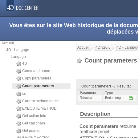
Vous êtes sur le site Web historique de la doc
déplacées 
Accueil
Accueil
4D v20.6
4D - Langag
4D - Langage
Langage
Count parameter
4D
Command name
Copy parameters
Count parameters -> Résultat
Count parameters
Paramètre
Type
cs
Résultat
Entier long
Current method name
EXECUTE METHOD
Description
Get action info
Get call chain
Count parameters
retourne 
Get pointer
méthode projet.