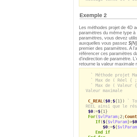
Exemple 2
Les méthodes projet de 4D a
paramètres du même type à pa
paramètres, vous devez utilis
auxquelles vous passez
${N
premier des paramètres. A l'
référencer ces paramètres d
d'indirection de paramètre. L
retourne la valeur maximale 
` Méthode projet Ma
` Max de ( Réel { ;
` Max de ( Valeur {
Valeur maximale
C_REAL
(
$0
;
$
{1})
` To
REEL ainsi que le rés
$0
:=
$
{1}
For
(
$vlParam
;2;
Count
If
(
$
{
$vlParam
}>
$0
$0
:=
$
{
$vlParam
End if