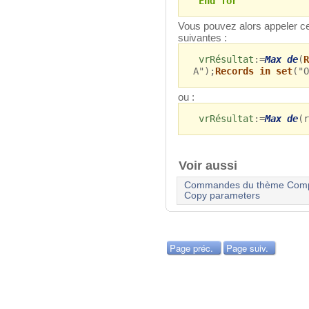
End for
Vous pouvez alors appeler c
suivantes :
vrRésultat
:=
Max de
(
R
A");
Records in set
("O
ou :
vrRésultat
:=
Max de
(r
Voir aussi
Commandes du thème Compi
Copy parameters
Page préc.
Page suiv.