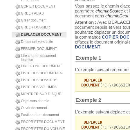
vers POSIX
Vous passez le chemin d'acc
COPIER DOCUMENT
paramètre
cheminSource
et 
CREER ALIAS
document dans
cheminDest
.
Creer document
Attention :
Avec
DEPLACE
document depuis et vers tou
CREER DOSSIER
souhaitez déplacer un docume
DEPLACER DOCUMENT
la commande
COPIER DO
effacez le document origina
Document vers texte
DOCUMENT
.
FERMER DOCUMENT
Lire chemin document
Exemple 1
localise
LIRE ICONE DOCUMENT
L'exemple suivant renomme
LISTE DES DOCUMENTS
DEPLACER
LISTE DES DOSSIERS
DOCUMENT
("C:\\DOSSIER
LISTE DES VOLUMES
MONTRER SUR DISQUE
Exemple 2
Objet vers chemin
Ouvrir document
L'exemple suivant déplace 
Position dans document
PROPRIETES DOCUMENT
DEPLACER
DOCUMENT
("C:\\DOSSIER
PROPRIETES DU VOLUME