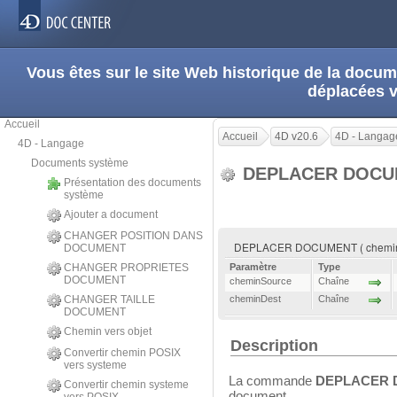
Vous êtes sur le site Web historique de la doc
déplacées 
Accueil
Accueil
4D v20.6
4D - Langag
4D - Langage
Documents système
DEPLACER DOC
Présentation des documents
système
Ajouter a document
CHANGER POSITION DANS
DEPLACER DOCUMENT ( cheminS
DOCUMENT
CHANGER PROPRIETES
Paramètre
Type
DOCUMENT
cheminSource
Chaîne
CHANGER TAILLE
cheminDest
Chaîne
DOCUMENT
Chemin vers objet
Description
Convertir chemin POSIX
vers systeme
La commande
DEPLACER
Convertir chemin systeme
document.