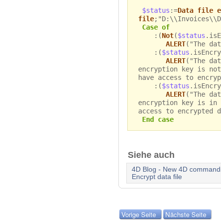
$status
:=
Data file e
file
;"D:\\Invoices\\D
Case of
:(
Not
(
$status
.isE
ALERT
("The dat
:(
$status
.isEncry
ALERT
("The dat
encryption key is not
have access to encryp
:(
$status
.isEncry
ALERT
("The dat
encryption key is in 
access to encrypted d
End case
Siehe auch
4D Blog - New 4D commands 
Encrypt data file
Vorige Seite
Nächste Seite