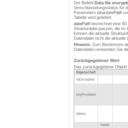
Der Befehl
Data file encrypt
Verschlüsselungsstatus für d
Parametern
structurePath
u
Tabelle wird geliefert.
dataPath
bezeichnet eine 4D 
Strukturdatei passen, die i
können die aktuelle Struktur
Datendatei nicht die aktuelle 
Hinweis:
Zum Bestimmen des 
Datendatei verwenden Sie d
Zurückgegebener Wert
Das zurückgegebene Objekt e
Eigenschaft
isEncrypted
keyProvided
tables
<
table