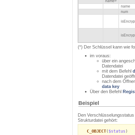
name
>
name
num
isEncryp
isEncryp
(*) Der Schlüssel kann wie fol
im voraus:
über ein angesc
Datendatei
mit dem Befehl
d
Datendatei geöff
nach dem Öffnen
data key
Über den Befehl
Regis
Beispiel
Den Verschlüsselungsstatus d
Strukturdatei gehört:
C_OBJECT
(
$status
)