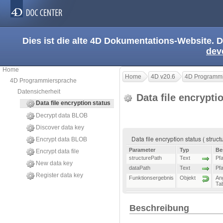
Dies ist die alte 4D Dokumentations-Website. D
dev
Home
Home
4D v20.6
4D Programmi
4D Programmiersprache
Datensicherheit
Data file encrypti
Data file encryption status
Decrypt data BLOB
Discover data key
Data file encryption status ( stru
Encrypt data BLOB
Parameter
Typ
Be
Encrypt data file
structurePath
Text
Pf
New data key
dataPath
Text
Pf
Register data key
Funktionsergebnis
Objekt
An
Tab
Beschreibung