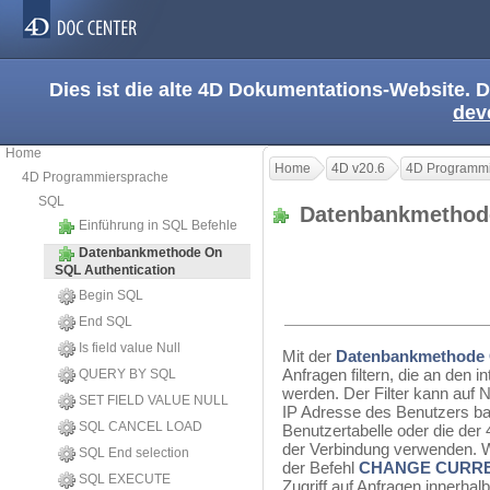
Dies ist die alte 4D Dokumentations-Website. D
dev
Home
Home
4D v20.6
4D Programmi
4D Programmiersprache
SQL
Datenbankmethod
Einführung in SQL Befehle
Datenbankmethode On
SQL Authentication
Begin SQL
End SQL
Is field value Null
Mit der
Datenbankmethode 
Anfragen filtern, die an den 
QUERY BY SQL
werden. Der Filter kann auf 
SET FIELD VALUE NULL
IP Adresse des Benutzers bas
SQL CANCEL LOAD
Benutzertabelle oder die der 
der Verbindung verwenden. W
SQL End selection
der Befehl
CHANGE CURRE
SQL EXECUTE
Zugriff auf Anfragen innerha