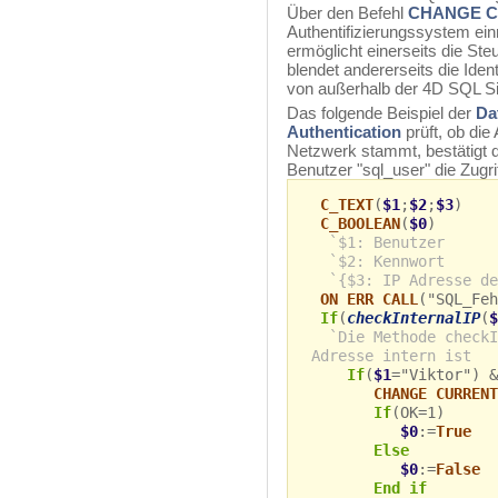
Über den Befehl
CHANGE C
Authentifizierungssystem einr
ermöglicht einerseits die St
blendet andererseits die Iden
von außerhalb der 4D SQL Sit
Das folgende Beispiel der
Da
Authentication
prüft, ob die
Netzwerk stammt, bestätigt d
Benutzer "sql_user" die Zugri
C_TEXT
(
$1
;
$2
;
$3
)
C_BOOLEAN
(
$0
)
`$1: Benutzer
`$2: Kennwort
`{$3: IP Adresse de
ON ERR CALL
("SQL_Feh
If
(
checkInternalIP
(
$
`Die Methode checkI
Adresse intern ist
If
(
$1
="Viktor") &
CHANGE CURRENT
If
(OK=1)
$0
:=
True
Else
$0
:=
False
End if