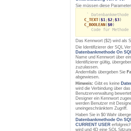
Sie müssen diese Parameter 
` Datenbankmethode 
C_TEXT
(
$1
;
$2
;
$3
)
C_BOOLEAN
(
$0
)
` Code für Methode
Das Kennwort ($2) wird als 
Die Identifizierer der SQL V
Datenbankmethode On SQL
Name und Kennwort über eine
Identifizierer gültig, übergeb
zuzulassen.
Andernfalls übergeben Sie
F
abgewiesen.
Hinweis:
Gibt es keine
Date
wird die Verbindung über das
Benutzerverwaltung bewertet 
Designer ein Kennwort zugewie
werden Benutzer mit Designer
uneingeschränktem Zugriff.
Haben Sie in $0 Wahr überge
Datenbankmethode On SQL
CURRENT USER
erfolgreic
wird und 4D eine SQL Sitzung