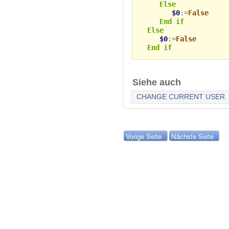
Else
$0
:=
False
End if
Else
$0
:=
False
End if
Siehe auch
CHANGE CURRENT USER
Vorige Seite
Nächste Seite