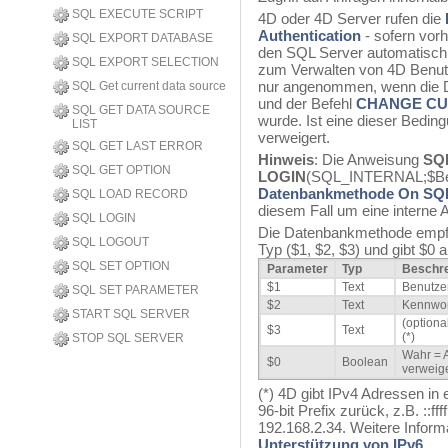
SQL EXECUTE SCRIPT
4D oder 4D Server rufen die
Authentication
- sofern vor
SQL EXPORT DATABASE
den SQL Server automatisch 
SQL EXPORT SELECTION
zum Verwalten von 4D Benutze
nur angenommen, wenn die 
SQL Get current data source
und der Befehl
CHANGE CU
SQL GET DATA SOURCE
wurde. Ist eine dieser Bedingu
LIST
verweigert.
SQL GET LAST ERROR
Hinweis
: Die Anweisung
SQ
SQL GET OPTION
LOGIN
(SQL_INTERNAL;$Benu
Datenbankmethode On SQL
SQL LOAD RECORD
diesem Fall um eine interne 
SQL LOGIN
Die Datenbankmethode empfä
SQL LOGOUT
Typ ($1, $2, $3) und gibt $0 
SQL SET OPTION
Parameter
Typ
Beschr
$1
Text
Benutz
SQL SET PARAMETER
$2
Text
Kennwor
START SQL SERVER
(optiona
$3
Text
(*)
STOP SQL SERVER
Wahr = 
$0
Boolean
verweige
(*)
4D gibt IPv4 Adressen in
96-bit Prefix zurück, z.B. ::f
192.168.2.34. Weitere Inform
Unterstützung von IPv6
.