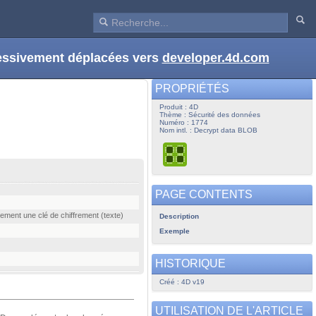
ressivement déplacées vers
developer.4d.com
PROPRIÉTÉS
Produit : 4D
Thème : Sécurité des données
Numéro : 1774
Nom intl. : Decrypt data BLOB
PAGE CONTENTS
ement une clé de chiffrement (texte)
Description
Exemple
HISTORIQUE
Créé : 4D v19
UTILISATION DE L'ARTICLE