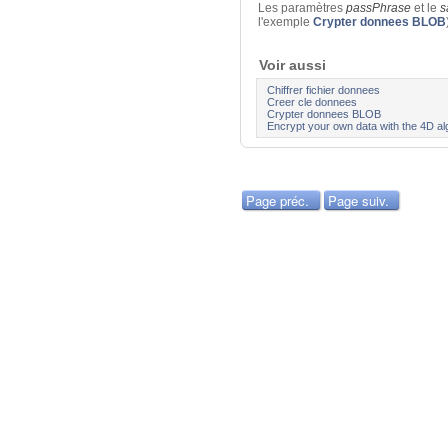
Les paramètres
passPhrase
et le
s
l'exemple
Crypter donnees BLOB
Voir aussi
Chiffrer fichier donnees
Creer cle donnees
Crypter donnees BLOB
Encrypt your own data with the 4D al
Page préc.
Page suiv.