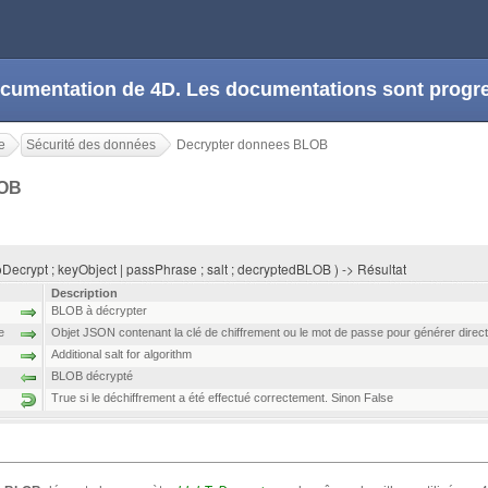
 documentation de 4D. Les documentations sont prog
e
Sécurité des données
Decrypter donnees BLOB
LOB
ecrypt ; keyObject | passPhrase ; salt ; decryptedBLOB ) -> Résultat
Description
BLOB à décrypter
e
Objet JSON contenant la clé de chiffrement ou le mot de passe pour générer direct
Additional salt for algorithm
BLOB décrypté
True si le déchiffrement a été effectué correctement. Sinon False