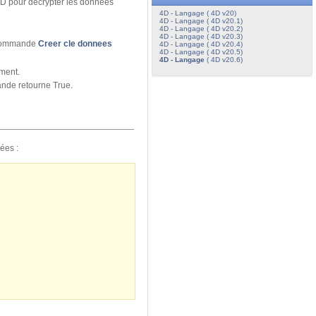
4D pour décrypter les données
4D - Langage ( 4D v20)
4D - Langage ( 4D v20.1)
4D - Langage ( 4D v20.2)
4D - Langage ( 4D v20.3)
a commande
Creer cle donnees
4D - Langage ( 4D v20.4)
4D - Langage ( 4D v20.5)
4D - Langage
( 4D v20.6)
ement.
nde retourne True.
ées :