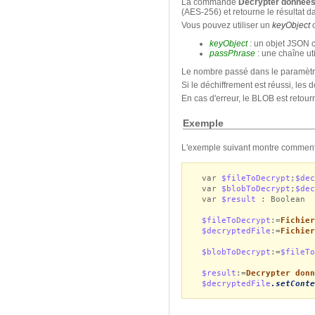
La commande
Decrypter donnee
(AES-256) et retourne le résultat 
Vous pouvez utiliser un
keyObject
keyObject
: un objet JSON 
passPhrase
: une chaîne ut
Le nombre passé dans le paramèt
Si le déchiffrement est réussi, le
En cas d'erreur, le BLOB est retou
Exemple
L'exemple suivant montre comment 
var
$fileToDecrypt
;
$de
var
$blobToDecrypt
;
$de
var
$result
: Boolean
$fileToDecrypt
:=
Fichier
$decryptedFile
:=
Fichier
$blobToDecrypt
:=
$fileTo
$result
:=
Decrypter donn
$decryptedFile
.setConte