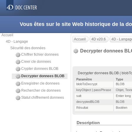
Vous êtes sur le site Web historique de la
Accueil
Accueil
4D v20.6
4D - Langag
4D - Langage
Sécurité des données
Decrypter donnees B
Chiffrer fichier donnees
Creer cle donnees
Crypter donnees BLOB
Decrypter donnees BLOB ( blobToD
Decrypter donnees BLOB
Paramètre
Type
Enregistrer cle donnees
blobToDecrypt
BLOB
keyObject | passPhrase
Objet
,
Text
Rechercher cle donnees
salt
Entier long
Statut chiffrement donnees
decryptedBLOB
BLOB
Résultat
Booléen
Description