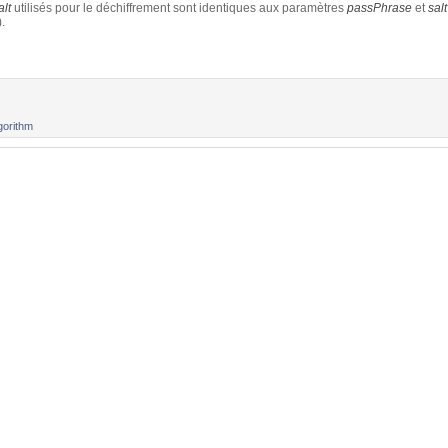
alt
utilisés pour le déchiffrement sont identiques aux paramètres
passPhrase
et
salt
).
gorithm