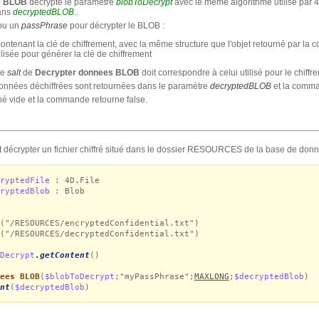
s BLOB
décrypte le paramètre
blobToDecrypt
avec le même algorithme utilisé par 
dans
decryptedBLOB
..
ou un
passPhrase
pour décrypter le BLOB :
contenant la clé de chiffrement, avec la même structure que l'objet retourné par l
ilisée pour générer la clé de chiffrement
re
salt
de
Decrypter donnees BLOB
doit correspondre à celui utilisé pour le chiffr
s données déchiffrées sont retournées dans le paramètre
decryptedBLOB
et la comma
rné vide et la commande retourne false.
décrypter un fichier chiffré situé dans le dossier RESOURCES de la base de donn
cryptedFile
: 4D.File
cryptedBlob
: Blob
("/RESOURCES/encryptedConfidential.txt")
("/RESOURCES/decryptedConfidential.txt")
Decrypt
.getContent
()
ees BLOB
(
$blobToDecrypt
;"myPassPhrase";
MAXLONG
;
$decryptedBlob
)
nt
(
$decryptedBlob
)