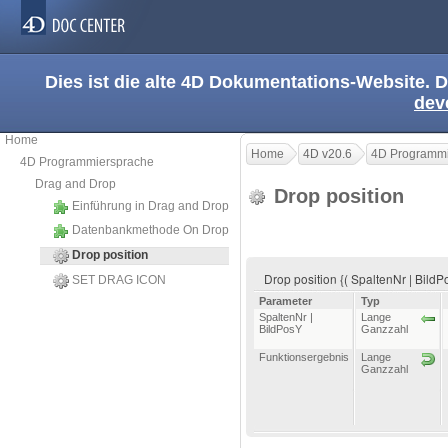
Dies ist die alte 4D Dokumentations-Website. D
dev
Home
Home
4D v20.6
4D Programmi
4D Programmiersprache
Drag and Drop
Drop position
Einführung in Drag and Drop
Datenbankmethode On Drop
Drop position
Drop position {( SpaltenNr | Bild
SET DRAG ICON
Parameter
Typ
SpaltenNr |
Lange
BildPosY
Ganzzahl
Funktionsergebnis
Lange
Ganzzahl