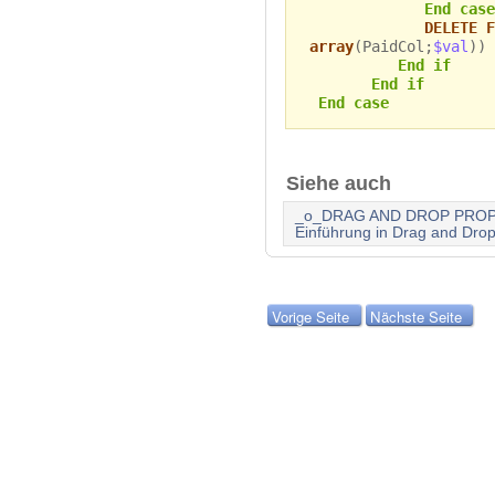
End case
DELETE F
array
(PaidCol;
$val
))
End if
End if
End case
Siehe auch
_o_DRAG AND DROP PROP
Einführung in Drag and Dro
Vorige Seite
Nächste Seite