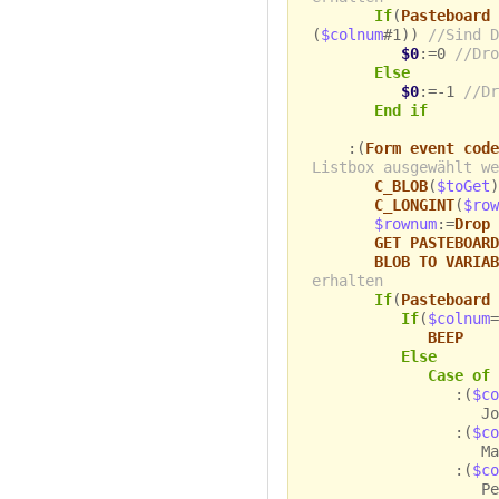
If
(
Pasteboard 
(
$colnum
#1))
//Sind D
$0
:=0
//Dro
Else
$0
:=-1
//Dr
End if
:(
Form event code
Listbox ausgewählt we
C_BLOB
(
$toGet
)
C_LONGINT
(
$row
$rownum
:=
Drop 
GET PASTEBOARD
BLOB TO VARIAB
erhalten
If
(
Pasteboard 
If
(
$colnum
=
BEEP
Else
Case of
:(
$co
John
:(
$co
Mark
:(
$co
Peter