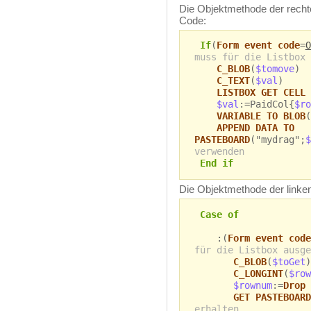
Die Objektmethode der rechte
Code:
If
(
Form event code
=
O
muss für die Listbox 
C_BLOB
(
$tomove
)
C_TEXT
(
$val
)
LISTBOX GET CELL 
$val
:=PaidCol{
$ro
VARIABLE TO BLOB
(
APPEND DATA TO
PASTEBOARD
("mydrag";
$
verwenden
End if
Die Objektmethode der linken 
Case of
:(
Form event code
für die Listbox ausge
C_BLOB
(
$toGet
)
C_LONGINT
(
$row
$rownum
:=
Drop 
GET PASTEBOARD
erhalten