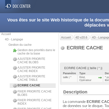
Vous êtes sur le site Web historique de la doc
déplacées 
Accueil
Accueil
4D v20.6
4D - Langag
4D - Langage
Gestion du cache
ECRIRE CACHE
Gestion des priorités dans le
cache de la base
AJUSTER PRIORITE
CACHE BLOBS
ECRIRE CACHE {( taille | * )}
AJUSTER PRIORITE
CACHE INDEX
Paramètre
Type
Des
AJUSTER PRIORITE
taille | *
Réel
,
* p
CACHE TABLE
Opérateur
lib
ECRIRE CACHE
Description
FIXER PRIORITE CACHE
BLOBS
FIXER PRIORITE CACHE
La commande
ECRIRE CA
INDEX
de données sur le disque. To