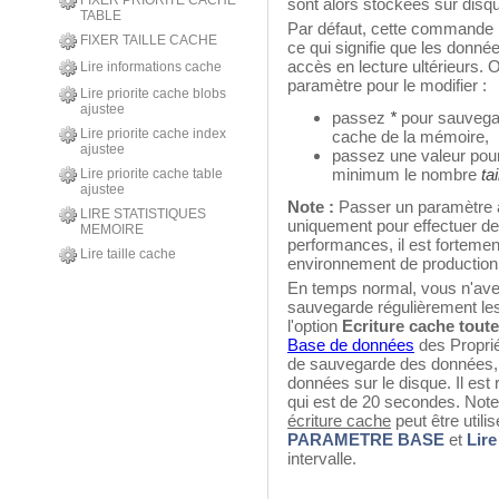
FIXER PRIORITE CACHE
sont alors stockées sur disq
TABLE
Par défaut, cette commande n
FIXER TAILLE CACHE
ce qui signifie que les données
accès en lecture ultérieurs.
Lire informations cache
paramètre pour le modifier :
Lire priorite cache blobs
ajustee
passez
*
pour sauvegar
Lire priorite cache index
cache de la mémoire,
ajustee
passez une valeur pour
minimum le nombre
tai
Lire priorite cache table
ajustee
Note :
Passer un paramètre 
LIRE STATISTIQUES
uniquement pour effectuer de
MEMOIRE
performances, il est fortemen
Lire taille cache
environnement de production
En temps normal, vous n'ave
sauvegarde régulièrement les m
l'option
Ecriture cache tout
Base de données
des Propriét
de sauvegarde des données, a
données sur le disque. Il est 
qui est de 20 secondes. Not
écriture cache
peut être uti
PARAMETRE BASE
et
Lir
intervalle.