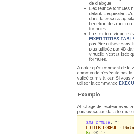
de dialogue.
L'éditeur de formules 
défaut. L'équivalent d
dans le process appelan
bénéficie des raccourcis
formules.
La structure virtuelle
FIXER TITRES TABL
pas être utilisée dans l
plus utilisée par 4D da
virtuelle n'est utilisée
formules.
A noter qu’au moment de la val
commande n’exécute pas la
validé et mis à jour. Si vous
utiliser la commande
EXECU
Exemple
Affichage de l’éditeur avec la
puis exécution de la formule s
$maFormule
:=""
EDITER FORMULE
(
[Sala
Si
(OK=1)