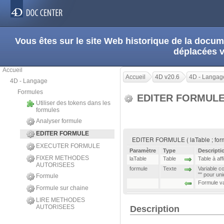
Vous êtes sur le site Web historique de la doc
déplacées 
Accueil
Accueil
4D v20.6
4D - Langag
4D - Langage
Formules
EDITER FORMUL
Utiliser des tokens dans les
formules
Analyser formule
EDITER FORMULE
EDITER FORMULE ( laTable ; for
EXECUTER FORMULE
Paramètre
Type
Descripti
FIXER METHODES
laTable
Table
Table à aff
AUTORISEES
formule
Texte
Variable co
"" pour uni
Formule
Formule val
Formule sur chaine
LIRE METHODES
AUTORISEES
Description