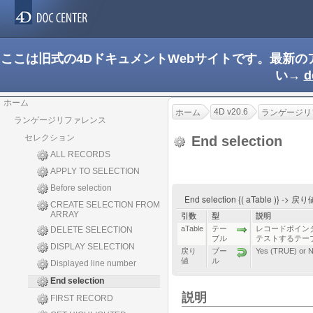
ここは旧式の4DドキュメントWebサイトです。最新
い→
d
ホーム
4D v20.6
ホーム
ランゲージリ
ランゲージリファレンス
セレクション
End selection
ALL RECORDS
APPLY TO SELECTION
Before selection
End selection {( aTable )} -> 戻
CREATE SELECTION FROM
ARRAY
引数
型
説明
aTable
テー
レコードポイン
DELETE SELECTION
ブル
テストするテー
DISPLAY SELECTION
戻り
ブー
Yes (TRUE) or 
値
ル
Displayed line number
End selection
説明
FIRST RECORD