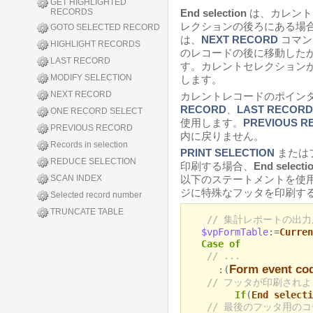
GET HIGHLIGHTED
RECORDS
End selection
は、カレント
レクションの後ろにある場合
GOTO SELECTED RECORD
は、
NEXT RECORD
コマン
HIGHLIGHT RECORDS
のレコードの後に移動した
LAST RECORD
す。カレントセレクション
MODIFY SELECTION
します。
NEXT RECORD
カレントレコードのポイン
RECORD
、
LAST RECORD
ONE RECORD SELECT
使用します。
PREVIOUS R
PREVIOUS RECORD
内に戻りません。
Records in selection
PRINT SELECTION
または
REDUCE SELECTION
印刷する場合、
End selecti
SCAN INDEX
以下のステートメントを使
ジに特殊なフッタを印刷する
Selected record number
TRUNCATE TABLE
// 集計レポートの出
$vpFormTable
:=
Curren
Case of
// ...
Form event co
:(
// フッタが印刷され
If
(
End selecti
// 最後のフッタ用の