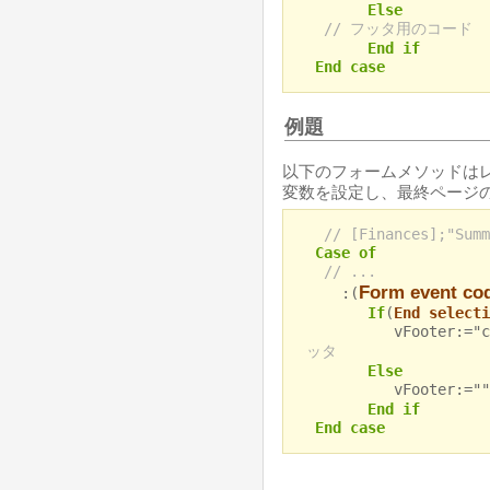
Else
// フッタ用のコード
End if
End case
例題
以下のフォームメソッドは
変数を設定し、最終ページの
// [Finances];"Summ
Case of
// ...
Form event co
:(
If
(
End selecti
vFooter:="c200
ッタ
Else
vFooter:="
End if
End case