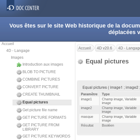
Vous êtes sur le site Web historique de la doc
déplacées 
Accueil
Accueil
4D v20.6
4D - Langag
4D - Langage
Images
Equal pictures
Introduction aux images
BLOB TO PICTURE
COMBINE PICTURES
Equal pictures ( image1 ; image2 
CONVERT PICTURE
CREATE THUMBNAIL
Paramètre
Type
image1
Champ image
,
Variable
Equal pictures
image
image2
Champ image
,
Variable
Get picture file name
image
masque
Champ image
,
Variable
GET PICTURE FORMATS
image
GET PICTURE FROM
Résultat
Booléen
LIBRARY
GET PICTURE KEYWORDS