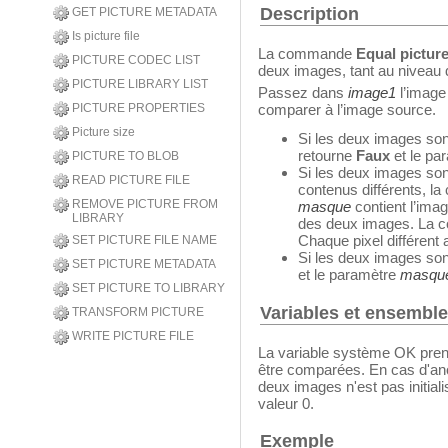
Description
GET PICTURE METADATA
Is picture file
La commande
Equal pictur
PICTURE CODEC LIST
deux images, tant au niveau 
PICTURE LIBRARY LIST
Passez dans
image1
l’image
PICTURE PROPERTIES
comparer à l’image source.
Picture size
Si les deux images so
retourne
Faux
et le pa
PICTURE TO BLOB
Si les deux images so
READ PICTURE FILE
contenus différents, 
REMOVE PICTURE FROM
masque
contient l’ima
LIBRARY
des deux images. La co
Chaque pixel différent 
SET PICTURE FILE NAME
Si les deux images so
SET PICTURE METADATA
et le paramètre
masqu
SET PICTURE TO LIBRARY
Variables et ensembl
TRANSFORM PICTURE
WRITE PICTURE FILE
La variable système OK prend
être comparées. En cas d'an
deux images n'est pas initial
valeur 0.
Exemple