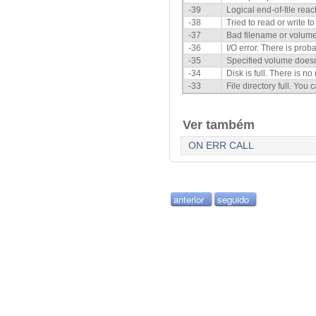
-39
Logical end-of-file rea
-38
Tried to read or write to 
-37
Bad filename or volum
-36
I/O error. There is prob
-35
Specified volume doesn’
-34
Disk is full. There is n
-33
File directory full. You 
Ver também
ON ERR CALL
anterior
seguido