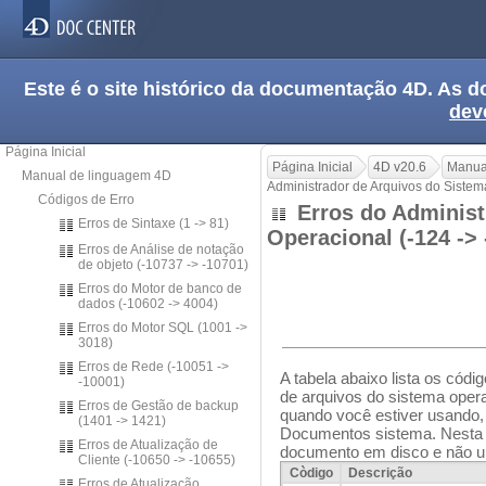
Este é o site histórico da documentação 4D. As
dev
Página Inicial
Página Inicial
4D v20.6
Manua
Manual de linguagem 4D
Administrador de Arquivos do Sistem
Códigos de Erro
Erros do Administ
Erros de Sintaxe (1 -> 81)
Operacional (-124 ->
Erros de Análise de notação
de objeto (-10737 -> -10701)
Erros do Motor de banco de
dados (-10602 -> 4004)
Erros do Motor SQL (1001 ->
3018)
Erros de Rede (-10051 ->
A tabela abaixo lista os códi
-10001)
de arquivos do sistema oper
Erros de Gestão de backup
quando você estiver usando
(1401 -> 1421)
Documentos sistema. Nesta li
Erros de Atualização de
documento em disco e não u
Cliente (-10650 -> -10655)
Còdigo
Descrição
Erros de Atualização