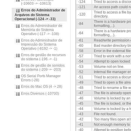
-124
Tried to access a disc
(-10603 -> -10613)
-121
An access path could n
Erros do Administrador de
Tried to access a file b
-120
Arquivos do Sistema
directory.
Operacional (-124 -> -33)
There is a hardware prob
-84
Erros do Administrador de
formatting,...).
Memória do Sistema
There is a hardware prob
-64
Operativo (-117 -> -108)
formatting,...).
Erros do Administrador de
-61
Read/write permission d
Impressão do Sistema
-60
Bad master directory bl
Operativo (-8192 -> -1)
-58
Error in the external fil
Erros de gestão de recursos
-57
Tried to work with a no
do sistema (-196 -> -1)
-54
Attempt to open locked fi
Erros de gestão de sonidos
-53
Volume not on line.
do sistema (-209 -> -203)
-52
Internal file manager err
OS Serial Ports Manager
-51
Tried to access a docu
Errors (-28)
-49
Tried to open a file alr
Erros do Mac OS (4 -> 28)
-48
Tried to rename a file w
-47
The file is already open, 
Erros Diversos (-10700)
-46
Volume is locked by an 
-45
The file is locked, or t
-44
Volume is locked by a h
-43
File not found.
-42
Too many files open at 
-41
Not enough memory to o
-40
Attempt to position before