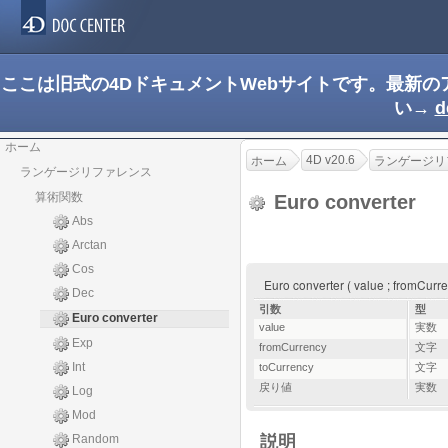
ここは旧式の4DドキュメントWebサイトです。最新
い→
d
ホーム
4D v20.6
ホーム
ランゲージリ
ランゲージリファレンス
算術関数
Euro converter
Abs
Arctan
Cos
Euro converter ( value ; fromCur
Dec
引数
型
Euro converter
value
実数
Exp
fromCurrency
文字
Int
toCurrency
文字
戻り値
実数
Log
Mod
Random
説明