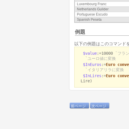
Luxembourg Franc
Netherlands Guilder
Portuguese Escudo
Spanish Peseta
例題
以下の例題はこのコマンドを
$value
:=10000
`フラ
`ユーロ値に変換
$InEuros
:=
Euro conve
`イタリアリラに変換
$InLires
:=
Euro conve
Lire)
前ページ
次ページ