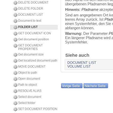
DELETE DOCUMENT
übergebenen Pfadnamen lieg
DELETE FOLDER
Hinweis:
Pfadname
akzeptie
DOCUMENT LIST
Sind am angegebenen Ort kei
leeres Array zurück. Ist
Pfad
Document to text
einen Systemfehler, den Sie
FOLDER LIST
abfangen können.
Warnung:
Der Parameter
Pf
GET DOCUMENT ICON
Ein längerer Pfadname wird a
Get document position
Systemfehler.
GET DOCUMENT
PROPERTIES
Get document size
Siehe auch
Get localized document path
DOCUMENT LIST
VOLUME LIST
MOVE DOCUMENT
Object to path
Open document
Path to object
Vorige Seite
Nächste Seite
RESOLVE ALIAS
Select document
Select folder
SET DOCUMENT POSITION