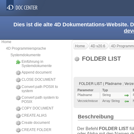
Dies ist die alte 4D Dokumentations-Website. D
dev
Home
Home
4D v20.6
4D Programmi
4D Programmiersprache
Systemdokumente
FOLDER LIST
Einführung in
Systemdokumente
Append document
CLOSE DOCUMENT
FOLDER LIST ( Pfadname ; Verze
Convert path POSIX to
Parameter
Typ
system
Pfadname
String
Convert path system to
Verzeichnisse
Array String
POSIX
COPY DOCUMENT
CREATE ALIAS
Beschreibung
Create document
Der Befehl
FOLDER LIST
fül
CREATE FOLDER
oder Alpha mit den Namen de