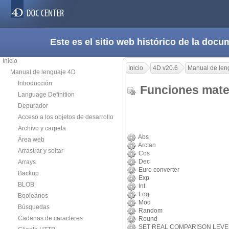
Este es el sitio web histórico de la do
Inicio
Inicio
4D v20.6
Manual de len
Manual de lenguaje 4D
Introducción
Funciones mat
Language Definition
Depurador
Acceso a los objetos de desarrollo
Archivo y carpeta
Abs
Área web
Arctan
Arrastrar y soltar
Cos
Dec
Arrays
Euro converter
Backup
Exp
BLOB
Int
Log
Booleanos
Mod
Búsquedas
Random
Cadenas de caracteres
Round
SET REAL COMPARISON LEVE