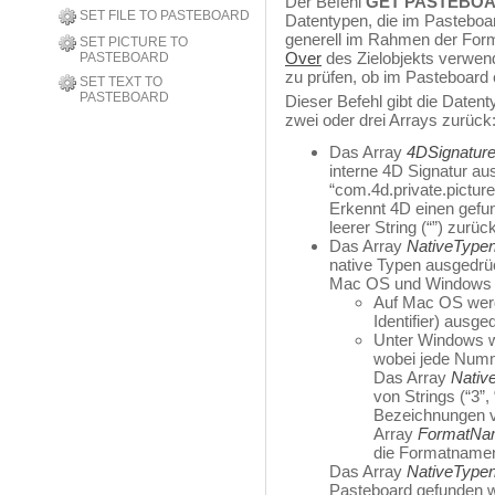
Der Befehl
GET PASTEBOA
SET FILE TO PASTEBOARD
Datentypen, die im Pasteboar
generell im Rahmen der For
SET PICTURE TO
Over
des Zielobjekts verwen
PASTEBOARD
zu prüfen, ob im Pasteboard 
SET TEXT TO
PASTEBOARD
Dieser Befehl gibt die Daten
zwei oder drei Arrays zurück
Das Array
4DSignatur
interne 4D Signatur au
“com.4d.private.picture.
Erkennt 4D einen gefun
leerer String (“”) zurü
Das Array
NativeType
native Typen ausgedrü
Mac OS und Windows u
Auf Mac OS werd
Identifier) ausge
Unter Windows w
wobei jede Numm
Das Array
Nativ
von Strings (“3”,
Bezeichnungen v
Array
FormatNa
die Formatnamen
Das Array
NativeType
Pasteboard gefunden wi