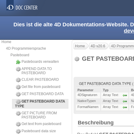
Dies ist die alte 4D Dokumentations-Website. D
dev
Home
Home
4D v20.6
4D Programmi
4D Programmiersprache
Pasteboard
GET PASTEBOAR
Pasteboards verwalten
APPEND DATA TO
PASTEBOARD
CLEAR PASTEBOARD
GET PASTEBOARD DATA TYPE ( 4D
Get file from pasteboard
Parameter
Typ
B
GET PASTEBOARD DATA
4DSignaturen
Array Text
4
NativeTypen
Array Text
N
GET PASTEBOARD DATA
TYPE
FormatNamen
Array Text
F
GET PICTURE FROM
PASTEBOARD
Beschreibung
Get text from pasteboard
Pasteboard data size