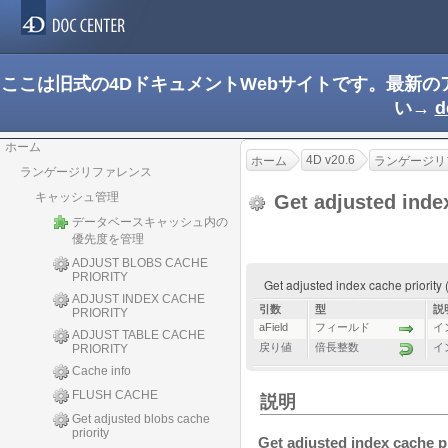
ここは旧式の4DドキュメントWebサイトです。最新
い→
d
ホーム
4D v20.6
ホーム
ランゲージリ
ランゲージリファレンス
キャッシュ管理
Get adjusted index
データベースキャッシュ内の
優先度を管理
ADJUST BLOBS CACHE
PRIORITY
Get adjusted index cache priorit
ADJUST INDEX CACHE
引数
型
説
PRIORITY
aField
フィールド
イ
ADJUST TABLE CACHE
戻り値
倍長整数
イ
PRIORITY
Cache info
FLUSH CACHE
説明
Get adjusted blobs cache
priority
Get adjusted index cache pr