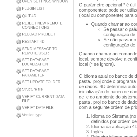
OPEN SETTINGS WINDOW
O parâmetro opcional
*
é útil
PLUGIN LIST
componentes: pode ser utili
(local ou componente) para o
QUIT 4D
REJECT NEW REMOTE
Quando chamar ao co
CONNECTIONS
Se passar o pa
configuração de 
RELOAD PROJECT
Se não passar o
RESTART 4D
configuração de
SEND MESSAGE TO
REMOTE USER
Quando chamar ao comando
local, sempre devolve a con
SET DATABASE
local (
*
se ignora).
LOCALIZATION
SET DATABASE
PARAMETER
O idioma atual do banco de 
pasta. lproj onde o programa 
SET UPDATE FOLDER
de dados. 4D determina auto
Structure file
inicialização do banco de d
de
e do ambiente do sistema
VERIFY CURRENT DATA
FILE
pasta .lproj do banco de dad
com a seguinte ordem de pri
VERIFY DATA FILE
Version type
Idioma do Sistema (no
definidos por ordem de
Idioma da aplicação 4
Inglês
Primeiro idioma encon