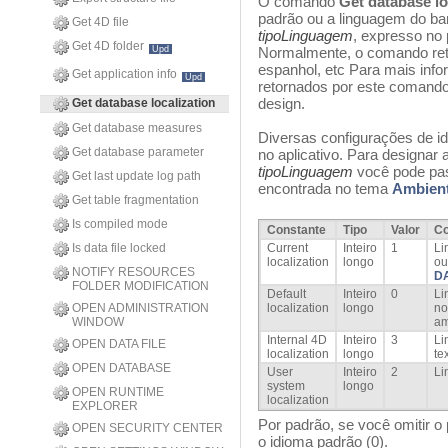
O comando
Get database lo
padrão ou a linguagem do ba
Get 4D file
tipoLinguagem
, expresso no 
Get 4D folder
Upd
Normalmente, o comando retor
espanhol, etc Para mais inf
Get application info
Upd
retornados por este comando
design.
Get database localization
Get database measures
Diversas configurações de 
Get database parameter
no aplicativo. Para designar 
tipoLinguagem
você pode pas
Get last update log path
encontrada no tema
Ambien
Get table fragmentation
Is compiled mode
Constante
Tipo
Valor
Co
Is data file locked
Current
Inteiro
1
Li
localization
longo
ou
NOTIFY RESOURCES
D
FOLDER MODIFICATION
Default
Inteiro
0
Li
OPEN ADMINISTRATION
localization
longo
no
WINDOW
am
Internal 4D
Inteiro
3
Li
OPEN DATA FILE
localization
longo
te
OPEN DATABASE
User
Inteiro
2
Li
system
longo
OPEN RUNTIME
localization
EXPLORER
Por padrão, se você omitir 
OPEN SECURITY CENTER
o idioma padrão (0).