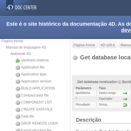
Este é o site histórico da documentação 4D. As
dev
Página Inicial
Página Inicial
4D v20.6
Manua
Manual de linguagem 4D
Ambiente 4D
Get database loca
Variáveis sistema
Application file
Application type
Get database localization {( {tipoI
Application version
BUILD APPLICATION
Parâmetro
Tipo
tipoIdioma
Inteiro longo
Compact data file
*
Operador
COMPONENT LIST
Resultado
String
CREATE DATA FILE
Data file
Descrição
DROP REMOTE USER
Export structure file