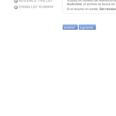
Si pasa un número de referencia d
RESOURCE TYPE LIST
resArchivo
, el archivo se busca en
STRING LIST TO ARRAY
Si el recurso no existe,
Get resou
anterior
siguiente