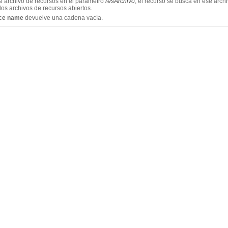
e archivo de recursos en el parámetro
resArchivo
, el recurso se busca en ese arch
 los archivos de recursos abiertos.
rce name
devuelve una cadena vacía
.