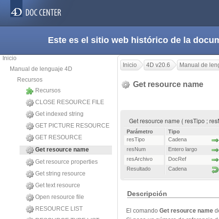
Este es el sitio web histórico de la do
Inicio
Inicio
4D v20.6
Manual de len
Manual de lenguaje 4D
Recursos
Get resource name
Recursos
CLOSE RESOURCE FILE
Get indexed string
Get resource name ( resTipo ; res
GET PICTURE RESOURCE
Parámetro
Tipo
GET RESOURCE
resTipo
Cadena
Get resource name
resNum
Entero largo
resArchivo
DocRef
Get resource properties
Resultado
Cadena
Get string resource
Get text resource
Descripción
Open resource file
RESOURCE LIST
El comando
Get resource name
de