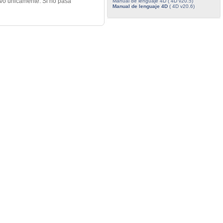
ivo únicamente. Si no pasa
Manual de lenguaje 4D ( 4D v20.5)
Manual de lenguaje 4D
( 4D v20.6)