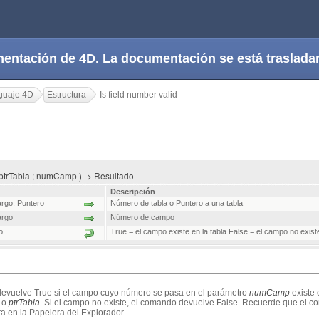
cumentación de 4D. La documentación se está trasla
guaje 4D
Estructura
Is field number valid
| ptrTabla ; numCamp ) -> Resultado
Descripción
argo
,
Puntero
Número de tabla o Puntero a una tabla
argo
Número de campo
o
True = el campo existe en la tabla False = el campo no existe
evuelve True si el campo cuyo número se pasa en el parámetro
numCamp
existe 
o
ptrTabla
. Si el campo no existe, el comando devuelve False. Recuerde que el co
a en la Papelera del Explorador.