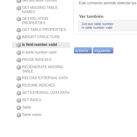
Get last table number
Este comando permite detectar las
GET MISSING TABLE
NAMES
Ver también
GET RELATION
PROPERTIES
Get last table number
Is table number valid
GET TABLE PROPERTIES
IMPORT STRUCTURE
Is field number valid
anterior
siguiente
Is table number valid
PAUSE INDEXES
REGENERATE MISSING
TABLE
RELOAD EXTERNAL DATA
RESUME INDEXES
SET EXTERNAL DATA PATH
SET INDEX
Table
Table name