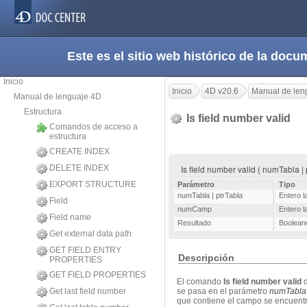
Este es el sitio web histórico de la do
Inicio
Inicio
4D v20.6
Manual de len
Manual de lenguaje 4D
Estructura
Is field number valid
Comandos de acceso a
estructura
CREATE INDEX
DELETE INDEX
Is field number valid ( numTabla 
EXPORT STRUCTURE
Parámetro
Tipo
numTabla | ptrTabla
Entero l
Field
numCamp
Entero l
Field name
Resultado
Boolean
Get external data path
GET FIELD ENTRY
Descripción
PROPERTIES
GET FIELD PROPERTIES
El comando
Is field number valid
d
Get last field number
se pasa en el parámetro
numTabla
que contiene el campo se encuentr