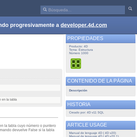
dando progresivamente a
developer.4d.com
PROPIEDADES
Producto: 4D
Tema: Estructura
Número 1000
CONTENIDO DE LA PÁGINA
Descripción
 en la tabla
HISTORIA
Creado por: 4D v11 SQL
ARTICLE USAGE
en la tabla cuyo número o puntero
mando devuelve False si la tabla
Manual de lenguaje 4D ( 4D v20)
Manual de lenguaje 4D ( 4D v20.1)