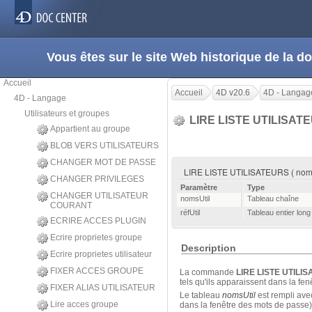
Vous êtes sur le site Web historique de la
Accueil
Accueil
4D v20.6
4D - Langag
4D - Langage
Utilisateurs et groupes
LIRE LISTE UTILISAT
Appartient au groupe
BLOB VERS UTILISATEURS
CHANGER MOT DE PASSE
LIRE LISTE UTILISATEURS ( nomsUt
CHANGER PRIVILEGES
Paramètre
Type
CHANGER UTILISATEUR
nomsUtil
Tableau chaîne
COURANT
réfUtil
Tableau entier long
ECRIRE ACCES PLUGIN
Ecrire proprietes groupe
Description
Ecrire proprietes utilisateur
FIXER ACCES GROUPE
La commande
LIRE LISTE UTILI
tels qu'ils apparaissent dans la fe
FIXER ALIAS UTILISATEUR
Le tableau
nomsUtil
est rempli avec
Lire acces groupe
dans la fenêtre des mots de passe)