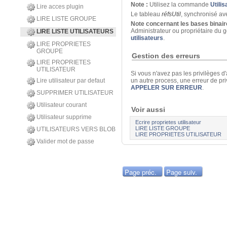
Note :
Utilisez la commande
Utili
Lire acces plugin
Le tableau
réfsUtil
, synchronisé a
LIRE LISTE GROUPE
Note concernant les bases binair
Administrateur ou propriétaire du g
LIRE LISTE UTILISATEURS
utilisateurs
.
LIRE PROPRIETES
GROUPE
Gestion des erreurs
LIRE PROPRIETES
UTILISATEUR
Si vous n'avez pas les privilèges
un autre process, une erreur de pr
Lire utilisateur par defaut
APPELER SUR ERREUR
.
SUPPRIMER UTILISATEUR
Utilisateur courant
Voir aussi
Utilisateur supprime
Ecrire proprietes utilisateur
LIRE LISTE GROUPE
UTILISATEURS VERS BLOB
LIRE PROPRIETES UTILISATEUR
Valider mot de passe
Page préc.
Page suiv.