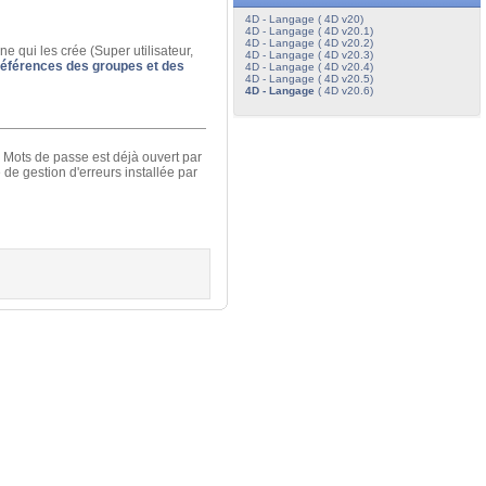
4D - Langage ( 4D v20)
4D - Langage ( 4D v20.1)
4D - Langage ( 4D v20.2)
 qui les crée (Super utilisateur,
4D - Langage ( 4D v20.3)
références des groupes et des
4D - Langage ( 4D v20.4)
4D - Langage ( 4D v20.5)
4D - Langage
( 4D v20.6)
 Mots de passe est déjà ouvert par
de gestion d'erreurs installée par