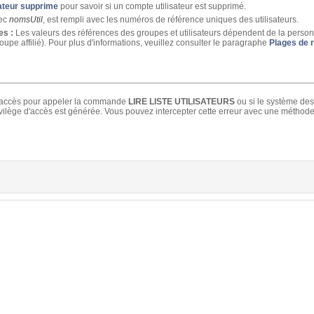
sateur supprime
pour savoir si un compte utilisateur est supprimé.
vec
nomsUtil
, est rempli avec les numéros de référence uniques des utilisateurs.
es :
Les valeurs des références des groupes et utilisateurs dépendent de la personne
oupe affilié). Pour plus d'informations, veuillez consulter le paragraphe
Plages de 
 d'accès pour appeler la commande
LIRE LISTE UTILISATEURS
ou si le système des
ivilège d'accès est générée. Vous pouvez intercepter cette erreur avec une méthode 