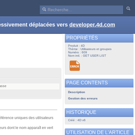
ressivement déplacées vers
developer.4d.com
PROPRIÉTÉS
Produit : 4D
Thème : Utilisateurs et groupes
Numéro : 609
Nom intl. : GET USER LIST
PAGE CONTENTS
passe
Description
Gestion des erreurs
HISTORIQUE
férence uniques des utilisateurs
Créé : 4D v6
eurs dont le nom apparaît en vert
UTILISATION DE L'ARTICLE