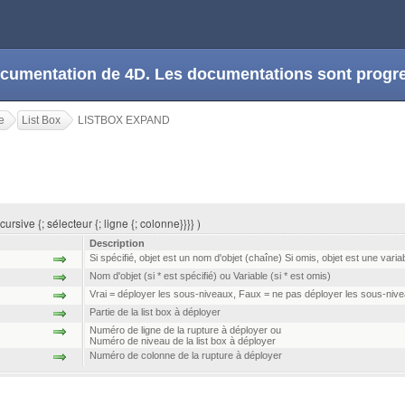
 documentation de 4D. Les documentations sont prog
e
List Box
LISTBOX EXPAND
ursive {; sélecteur {; ligne {; colonne}}}} )
Description
Si spécifié, objet est un nom d'objet (chaîne) Si omis, objet est une varia
Nom d'objet (si * est spécifié) ou Variable (si * est omis)
Vrai = déployer les sous-niveaux, Faux = ne pas déployer les sous-niv
Partie de la list box à déployer
Numéro de ligne de la rupture à déployer ou
Numéro de niveau de la list box à déployer
Numéro de colonne de la rupture à déployer