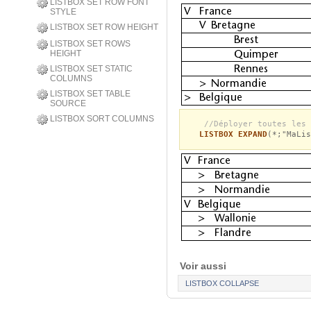
LISTBOX SET ROW FONT
STYLE
LISTBOX SET ROW HEIGHT
LISTBOX SET ROWS
HEIGHT
LISTBOX SET STATIC
COLUMNS
LISTBOX SET TABLE
SOURCE
LISTBOX SORT COLUMNS
//Déployer toutes les 
LISTBOX EXPAND
(*;"MaLis
Voir aussi
LISTBOX COLLAPSE