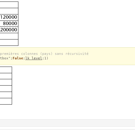
premières colonnes (pays) sans récursivité
tbox";
False
;
lk level
;1)