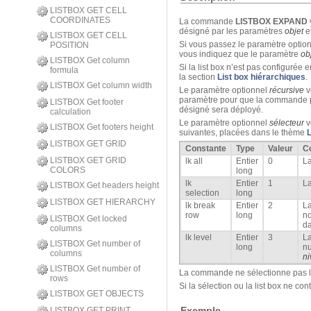
LISTBOX GET CELL
COORDINATES
La commande
LISTBOX EXPAND
désigné par les paramètres
objet
e
LISTBOX GET CELL
Si vous passez le paramètre optio
POSITION
vous indiquez que le paramètre
ob
LISTBOX Get column
Si la list box n’est pas configurée
formula
la section
List box hiérarchiques
.
LISTBOX Get column width
Le paramètre optionnel
récursive
v
paramètre pour que la commande pr
LISTBOX Get footer
désigné sera déployé.
calculation
Le paramètre optionnel
sélecteur
v
LISTBOX Get footers height
suivantes, placées dans le thème
L
LISTBOX GET GRID
Constante
Type
Valeur
C
LISTBOX GET GRID
lk all
Entier
0
La
COLORS
long
lk
Entier
1
La
LISTBOX Get headers height
selection
long
LISTBOX GET HIERARCHY
lk break
Entier
2
La
row
long
no
LISTBOX Get locked
da
columns
lk level
Entier
3
La
LISTBOX Get number of
long
nu
columns
n
LISTBOX Get number of
La commande ne sélectionne pas le
rows
Si la sélection ou la list box ne co
LISTBOX GET OBJECTS
Exemple
LISTBOX GET PRINT