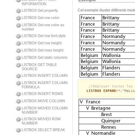
INFORMATION
Cet exemple illustre différents mod
LISTBOX Get property
LISTBOX Get row color
LISTBOX Get row color as
number
LISTBOX Get row font style
LISTBOX Get row height
LISTBOX Get rows height
LISTBOX Get static columns
LISTBOX GET TABLE
SOURCE
LISTBOX INSERT COLUMN
LISTBOX INSERT COLUMN
//Déployer toutes les 
FORMULA
LISTBOX EXPAND
(*;"MaLis
LISTBOX INSERT ROWS
LISTBOX MOVE COLUMN
LISTBOX MOVED COLUMN
NUMBER
LISTBOX MOVED ROW
NUMBER
LISTBOX SELECT BREAK