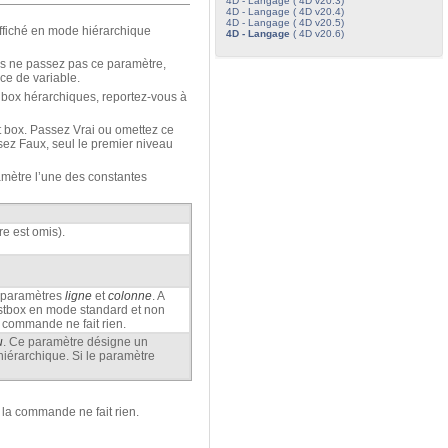
4D - Langage ( 4D v20.3)
4D - Langage ( 4D v20.4)
4D - Langage ( 4D v20.5)
affiché en mode hiérarchique
4D - Langage
( 4D v20.6)
us ne passez pas ce paramètre,
ce de variable.
st box hérarchiques, reportez-vous à
t box. Passez Vrai ou omettez ce
ez Faux, seul le premier niveau
mètre l’une des constantes
re est omis).
s paramètres
ligne
et
colonne
. A
istbox en mode standard et non
a commande ne fait rien.
u
. Ce paramètre désigne un
iérarchique. Si le paramètre
, la commande ne fait rien.