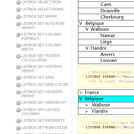
LISTBOX SELECT ROW
LISTBOX SELECT ROWS
LISTBOX SET ARRAY
LISTBOX SET AUTO ROW
HEIGHT
LISTBOX SET COLUMN
FORMULA
LISTBOX SET COLUMN
WIDTH
LISTBOX SET FOOTER
CALCULATION
LISTBOX SET FOOTERS
HEIGHT
//Déployer le premier 
LISTBOX EXPAND
(*;"MaLis
LISTBOX SET GRID
//Si la ligne "Belgiqu
LISTBOX SET GRID COLOR
LISTBOX SET HEADERS
HEIGHT
LISTBOX SET HIERARCHY
LISTBOX SET LOCKED
COLUMNS
LISTBOX SET PROPERTY
//Déployer la ligne de
LISTBOX EXPAND
(*;"MaLis
LISTBOX SET ROW COLOR