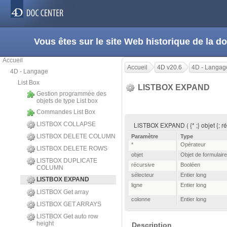
Vous êtes sur le site Web historique de la
Accueil
Accueil
4D v20.6
4D - Langag
4D - Langage
List Box
LISTBOX EXPAND
Gestion programmée des
objets de type List box
Commandes List Box
LISTBOX COLLAPSE
LISTBOX EXPAND ( {* ;} objet {; réc
LISTBOX DELETE COLUMN
Paramètre
Type
*
Opérateur
LISTBOX DELETE ROWS
objet
Objet de formulaire
LISTBOX DUPLICATE
récursive
Booléen
COLUMN
sélecteur
Entier long
LISTBOX EXPAND
ligne
Entier long
LISTBOX Get array
colonne
Entier long
LISTBOX GET ARRAYS
LISTBOX Get auto row
height
Description