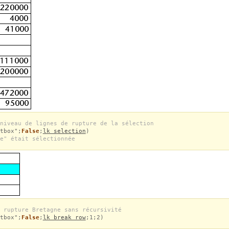
niveau de lignes de rupture de la sélection
tbox";
False
;
lk selection
)
e" était sélectionnée
 rupture Bretagne sans récursivité
tbox";
False
;
lk break row
;1;2)