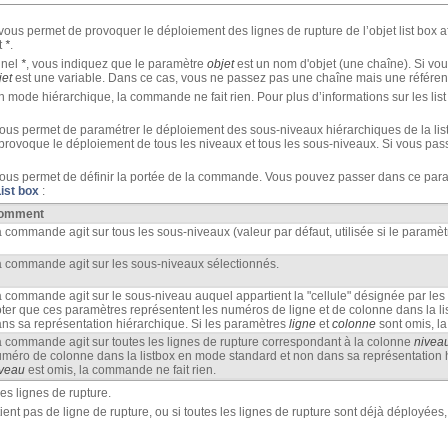
vous permet de provoquer le déploiement des lignes de rupture de l’objet list box 
t
*
.
nnel
*
, vous indiquez que le paramètre
objet
est un nom d'objet (une chaîne). Si vo
jet
est une variable. Dans ce cas, vous ne passez pas une chaîne mais une référen
 en mode hiérarchique, la commande ne fait rien. Pour plus d’informations sur les li
ous permet de paramétrer le déploiement des sous-niveaux hiérarchiques de la lis
ovoque le déploiement de tous les niveaux et tous les sous-niveaux. Si vous pass
ous permet de définir la portée de la commande. Vous pouvez passer dans ce para
ist box
:
omment
 commande agit sur tous les sous-niveaux (valeur par défaut, utilisée si le paramèt
 commande agit sur les sous-niveaux sélectionnés.
 commande agit sur le sous-niveau auquel appartient la "cellule" désignée par le
ter que ces paramètres représentent les numéros de ligne et de colonne dans la l
ns sa représentation hiérarchique. Si les paramètres
ligne
et
colonne
sont omis, l
 commande agit sur toutes les lignes de rupture correspondant à la colonne
nivea
méro de colonne dans la listbox en mode standard et non dans sa représentation h
iveau
est omis, la commande ne fait rien.
s lignes de rupture.
ntient pas de ligne de rupture, ou si toutes les lignes de rupture sont déjà déployées