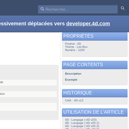
ressivement déplacées vers
developer.4d.com
PROPRIÉTÉS
Produit : 4D
Thème : List Box
Numéro : 1100
PAGE CONTENTS
Description
Exemple
ble
HISTORIQUE
eaux
Créé : 4D v12
UTILISATION DE L'ARTICLE
4D - Langage ( 4D v20)
4D - Langage ( 4D v20.1)
4D - Langage ( 4D v20.2)