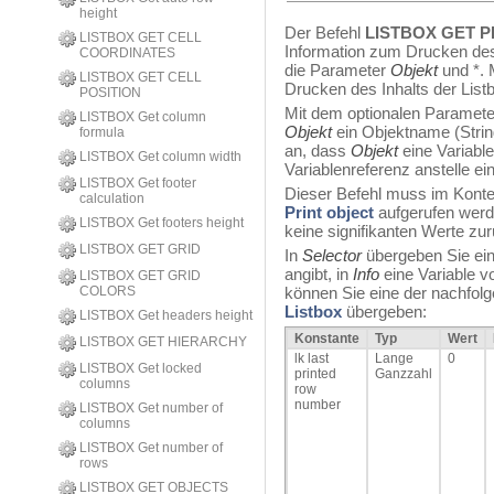
height
Der Befehl
LISTBOX GET P
LISTBOX GET CELL
Information zum Drucken des 
COORDINATES
die Parameter
Objekt
und *. 
LISTBOX GET CELL
Drucken des Inhalts der Listb
POSITION
Mit dem optionalen Paramete
LISTBOX Get column
Objekt
ein Objektname (Strin
formula
an, dass
Objekt
eine Variable
LISTBOX Get column width
Variablenreferenz anstelle ein
LISTBOX Get footer
Dieser Befehl muss im Kontex
calculation
Print object
aufgerufen werde
LISTBOX Get footers height
keine signifikanten Werte zur
LISTBOX GET GRID
In
Selector
übergeben Sie ein
angibt, in
Info
eine Variable 
LISTBOX GET GRID
COLORS
können Sie eine der nachfo
Listbox
übergeben:
LISTBOX Get headers height
Konstante
Typ
Wert
LISTBOX GET HIERARCHY
lk last
Lange
0
LISTBOX Get locked
printed
Ganzzahl
columns
row
number
LISTBOX Get number of
columns
LISTBOX Get number of
rows
LISTBOX GET OBJECTS