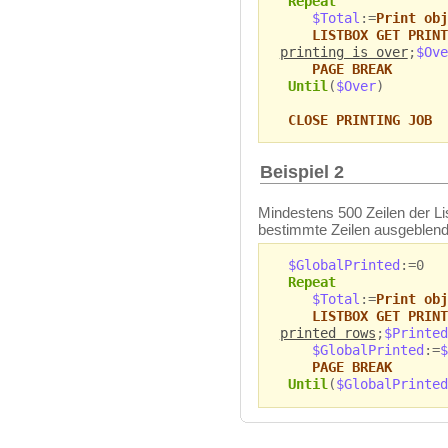
Repeat
$Total
:=
Print obj
LISTBOX GET PRINT
printing is over
;
$Ove
PAGE BREAK
Until
(
$Over
)
CLOSE PRINTING JOB
Beispiel 2
Mindestens 500 Zeilen der L
bestimmte Zeilen ausgeblend
$GlobalPrinted
:=0
Repeat
$Total
:=
Print obj
LISTBOX GET PRINT
printed rows
;
$Printed
$GlobalPrinted
:=
$
PAGE BREAK
Until
(
$GlobalPrinted