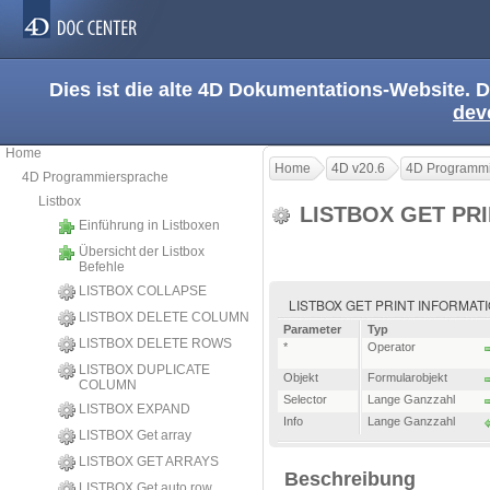
Dies ist die alte 4D Dokumentations-Website. D
dev
Home
Home
4D v20.6
4D Programmi
4D Programmiersprache
Listbox
LISTBOX GET PR
Einführung in Listboxen
Übersicht der Listbox
Befehle
LISTBOX COLLAPSE
LISTBOX GET PRINT INFORMATION ( 
LISTBOX DELETE COLUMN
Parameter
Typ
LISTBOX DELETE ROWS
*
Operator
LISTBOX DUPLICATE
Objekt
Formularobjekt
COLUMN
Selector
Lange Ganzzahl
LISTBOX EXPAND
Info
Lange Ganzzahl
LISTBOX Get array
LISTBOX GET ARRAYS
Beschreibung
LISTBOX Get auto row