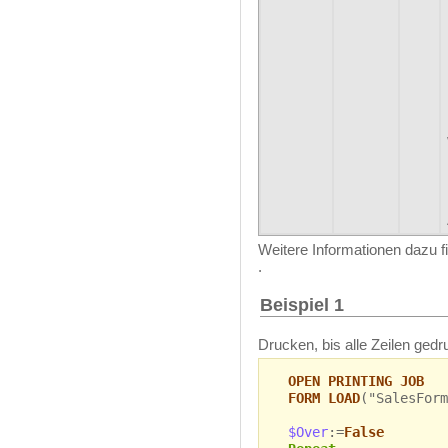
Weitere Informationen dazu f
.
Beispiel 1
Drucken, bis alle Zeilen gedr
OPEN PRINTING JOB
FORM LOAD
("SalesForm
$Over
:=
False