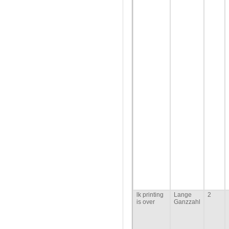
lk printing
Lange
2
is over
Ganzzahl