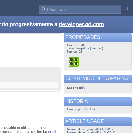
dando progresivamente a
developer.4d.com
PROPIEDADES
Producto: 4D
Tema: Registros (bloqueo)
Número 52
CONTENIDO DE LA PÁGINA
Descripción
HISTORIA
Creado por: < 4D v6
ARTICLE USAGE
es posible modificar el registro.
Manual de lenguaje 4D ( 4D v20)
l proceso actual. La función
Locked
Manual de lenguaje 4D ( 4D v20.1)