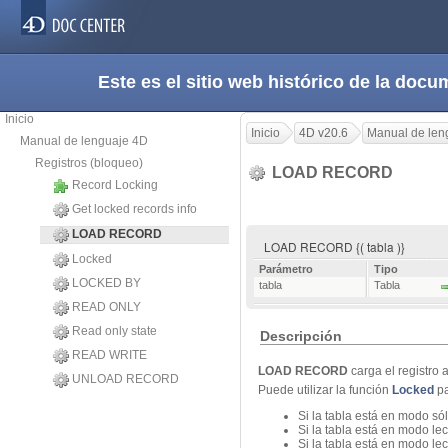
Este es el sitio web histórico de la do
Inicio
Inicio
4D v20.6
Manual de len
Manual de lenguaje 4D
Registros (bloqueo)
LOAD RECORD
Record Locking
Get locked records info
LOAD RECORD
LOAD RECORD {( tabla )}
Locked
Parámetro
Tipo
LOCKED BY
tabla
Tabla
READ ONLY
Read only state
Descripción
READ WRITE
LOAD RECORD
carga el registro 
UNLOAD RECORD
Puede utilizar la función
Locked
pa
Si la tabla está en modo sól
Si la tabla está en modo lect
Si la tabla está en modo lec