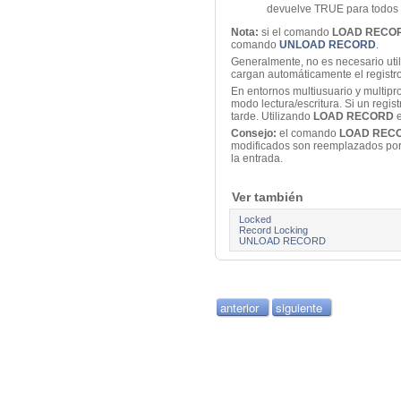
devuelve TRUE para todos l
Nota:
si el comando
LOAD RECO
comando
UNLOAD RECORD
.
Generalmente, no es necesario uti
cargan automáticamente el registro
En entornos multiusuario y multipro
modo lectura/escritura. Si un regi
tarde. Utilizando
LOAD RECORD
e
Consejo:
el comando
LOAD REC
modificados son reemplazados por 
la entrada.
Ver también
Locked
Record Locking
UNLOAD RECORD
anterior
siguiente