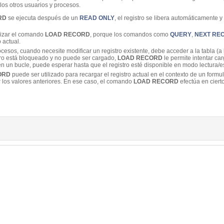
os otros usuarios y procesos.
RD
se ejecuta después de un
READ ONLY
, el registro se libera automáticamente y 
lizar el comando
LOAD RECORD
, porque los comandos como
QUERY
,
NEXT RE
 actual.
cesos, cuando necesite modificar un registro existente, debe acceder a la tabla (a l
stro está bloqueado y no puede ser cargado,
LOAD RECORD
le permite intentar ca
n un bucle, puede esperar hasta que el registro esté disponible en modo lectura/es
ORD
puede ser utilizado para recargar el registro actual en el contexto de un formu
los valores anteriores. En ese caso, el comando
LOAD RECORD
efectúa en cier