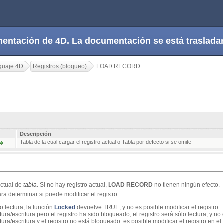
cumentación de 4D. La documentación se está trasla
guaje 4D
Registros (bloqueo)
LOAD RECORD
Descripción
Tabla de la cual cargar el registro actual o Tabla por defecto si se omite
actual de
tabla
. Si no hay registro actual,
LOAD RECORD
no tienen ningún efecto.
ra determinar si puede modificar el registro:
o lectura, la función
Locked
devuelve TRUE, y no es posible modificar el registro.
ura/escritura pero el registro ha sido bloqueado, el registro será sólo lectura, y no 
tura/escritura y el registro no está bloqueado, es posible modificar el registro en e