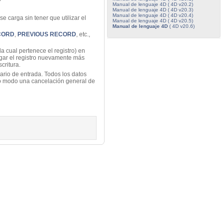
Manual de lenguaje 4D ( 4D v20.2)
Manual de lenguaje 4D ( 4D v20.3)
Manual de lenguaje 4D ( 4D v20.4)
se carga sin tener que utilizar el
Manual de lenguaje 4D ( 4D v20.5)
Manual de lenguaje 4D
( 4D v20.6)
CORD
,
PREVIOUS RECORD
, etc.,
a cual pertenece el registro) en
rgar el registro nuevamente más
critura.
lario de entrada. Todos los datos
to modo una cancelación general de