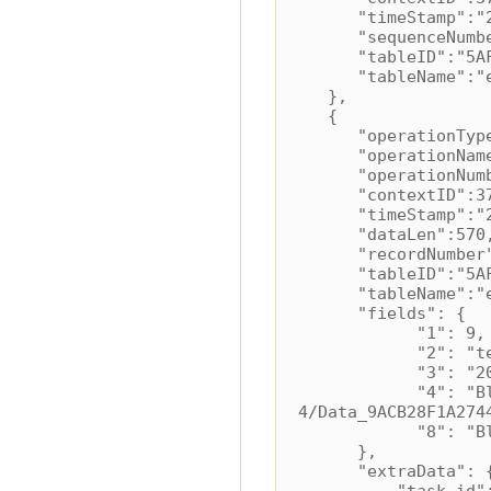
"timeStamp":"201
"sequenceNumber
"tableID":"5AFA15
"tableName":"e
},
{
"operationType
"operationName":
"operationNumbe
"contextID":3
"timeStamp":"201
"dataLen":570
"recordNumber"
"tableID":"5AFA15
"tableName":"e
"fields": {
"1": 9,
"2": "test 
"3": "2003-03-
"4": "BlobPat
4/Data_9ACB28F1A274
"8": "BlobI
},
"extraData": 