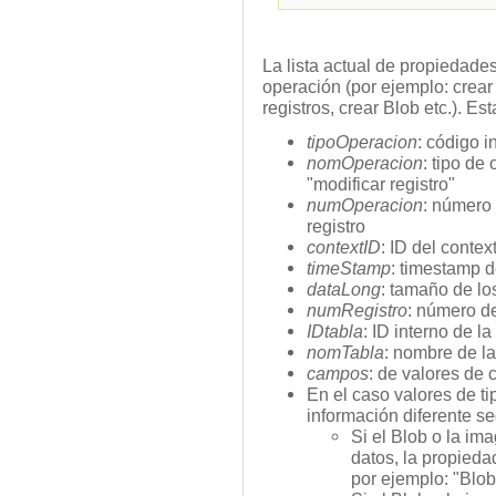
La lista actual de propiedade
operación (por ejemplo: crear r
registros, crear Blob etc.). E
tipoOperacion
: código i
nomOperacion
: tipo de
"modificar registro"
numOperacion
: número 
registro
contextID
: ID del conte
timeStamp
: timestamp d
dataLong
: tamaño de lo
numRegistro
: número de
IDtabla
: ID interno de la
nomTabla
: nombre de la
campos
: de valores de
En el caso valores de t
información diferente 
Si el Blob o la im
datos, la propieda
por ejemplo: "Blob