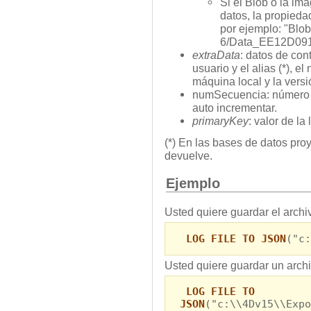
Si el Blob o la im
datos, la propiedad
por ejemplo: "Blob
6/Data_EE12D09
extraData
: datos de con
usuario y el alias (*), e
máquina local y la versió
numSecuencia: número d
auto incrementar.
primaryKey
: valor de la 
(*) En las bases de datos pro
devuelve.
Ejemplo
Usted quiere guardar el archi
LOG FILE TO JSON
("c:
Usted quiere guardar un archi
LOG FILE TO
JSON
("c:\\4Dv15\\Expo