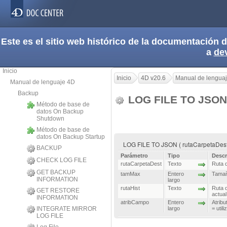
Este es el sitio web histórico de la documentación
a
de
Inicio
Inicio
4D v20.6
Manual de lengua
Manual de lenguaje 4D
Backup
LOG FILE TO JSO
Método de base de
datos On Backup
Shutdown
Método de base de
datos On Backup Startup
LOG FILE TO JSON ( rutaCarpetaDest {
BACKUP
Parámetro
Tipo
Descr
CHECK LOG FILE
rutaCarpetaDest
Texto
Ruta 
GET BACKUP
tamMax
Entero
Tamañ
INFORMATION
largo
rutaHist
Texto
Ruta d
GET RESTORE
actual
INFORMATION
atribCampo
Entero
Atribu
INTEGRATE MIRROR
largo
= util
LOG FILE