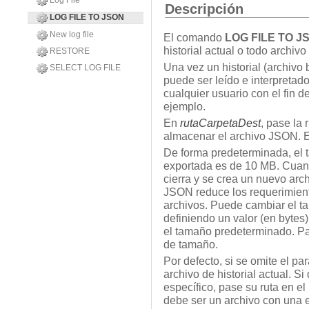
Log File
Descripción
LOG FILE TO JSON
New log file
El comando
LOG FILE TO J
historial actual o todo archivo
RESTORE
Una vez un historial (archivo
SELECT LOG FILE
puede ser leído e interpretado
cualquier usuario con el fin d
ejemplo.
En
rutaCarpetaDest
, pase la 
almacenar el archivo JSON. E
De forma predeterminada, el
exportada es de 10 MB. Cuand
cierra y se crea un nuevo arc
JSON reduce los requerimient
archivos. Puede cambiar el t
definiendo un valor (en bytes
el tamaño predeterminado. Pas
de tamaño.
Por defecto, si se omite el p
archivo de historial actual. Si
específico, pase su ruta en e
debe ser un archivo con una e