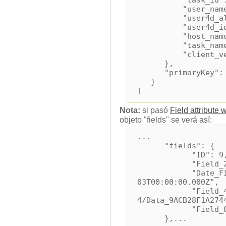
"task_id": 
"user_name": "
"user4d_alias":
"user4d_id"
"host_name": "
"task_name": "A
"client_versio
},
"primaryKey": 
}
]
Nota:
si pasó
Field attribute 
objeto "fields" se verá así:
...
"fields": {
"ID": 9
"Field_2": "t
"Date_Field"
03T00:00:00.000Z",
"Field_4": "Bl
4/Data_9ACB28F1A274
"Field_8": "
},...