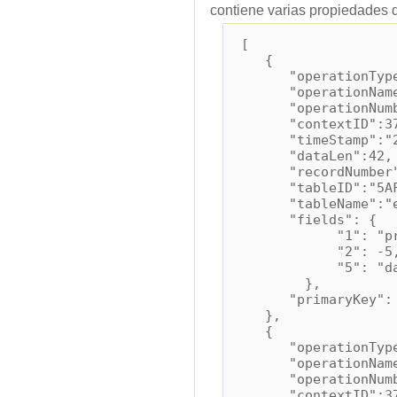
contiene varias propiedades 
[
{
"operationType
"operationName":
"operationNumbe
"contextID":3
"timeStamp":"201
"dataLen":42,
"recordNumber"
"tableID":"5AFA15
"tableName":"e
"fields": {
"1": "primk
"2": -5
"5": "data
},
"primaryKey": 
},
{
"operationType
"operationName":
"operationNumbe
"contextID":3