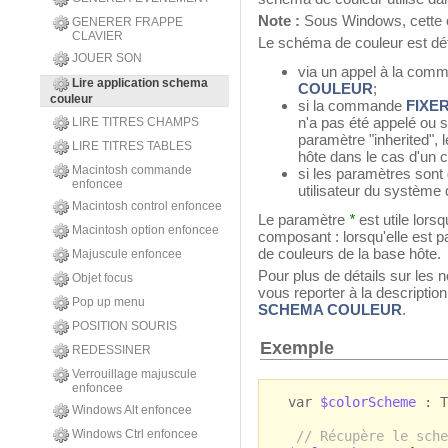
Note :
Sous Windows, cette c
GENERER FRAPPE
CLAVIER
Le schéma de couleur est défi
JOUER SON
via un appel à la co
Lire application schema
COULEUR
;
couleur
si la commande
FIXE
n'a pas été appelé ou s
LIRE TITRES CHAMPS
paramètre "inherited",
LIRE TITRES TABLES
hôte dans le cas d'un 
Macintosh commande
si les paramètres sont 
enfoncee
utilisateur du système d
Macintosh control enfoncee
Le paramètre
*
est utile lors
Macintosh option enfoncee
composant : lorsqu'elle est
de couleurs de la base hôte.
Majuscule enfoncee
Pour plus de détails sur les
Objet focus
vous reporter à la descript
Pop up menu
SCHEMA COULEUR
.
POSITION SOURIS
Exemple
REDESSINER
Verrouillage majuscule
enfoncee
var
$colorScheme
: T
Windows Alt enfoncee
Windows Ctrl enfoncee
// Récupère le sche