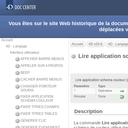
Vous êtes sur le site Web historique de la doc
déplacées 
Accueil
Accueil
4D v20.6
4D - Langag
4D - Langage
Interface utilisateur
Lire application 
AFFICHER BARRE MENUS
APPELER SUR A PROPOS
BEEP
Lire application schema couleur {(
CACHER BARRE MENUS
CHANGER POINTEUR
Paramètre
Type
SOURIS
*
Opérateur
FIXER APPLICATION
Résultat
Texte
SCHEMA COULEUR
FIXER TITRES CHAMPS
Description
FIXER TITRES TABLES
GENERER CLIC
La commande
Lire applica
schéma de couleur utilisé dan
GENERER EVENEMENT