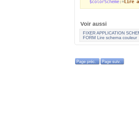
$colorScheme
:=
Lire a
Voir aussi
FIXER APPLICATION SCH
FORM Lire schema couleur
Page préc.
Page suiv.