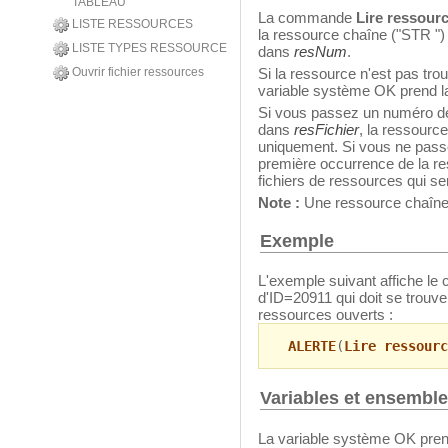
TABLEAU
La commande
Lire ressour
LISTE RESSOURCES
la ressource chaîne ("STR ")
LISTE TYPES RESSOURCE
dans
resNum
.
Ouvrir fichier ressources
Si la ressource n'est pas tro
variable système OK prend la
Si vous passez un numéro de 
dans
resFichier
, la ressourc
uniquement. Si vous ne pass
première occurrence de la r
fichiers de ressources qui se
Note :
Une ressource chaîne 
Exemple
L'exemple suivant affiche le
d'ID=20911 qui doit se trouv
ressources ouverts :
ALERTE
(
Lire ressourc
Variables et ensembl
La variable système OK prend 