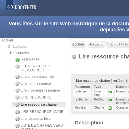
Vous êtes sur le site Web historique de la doc
déplacées 
Accueil
Accueil
4D v20.6
4D - Langag
4D - Langage
Ressources
Lire ressource ch
Ressources
FERMER FICHIER
RESSOURCES
Lire chaine dans liste
Lire ressource chaine ( resNum {; 
Lire nom ressource
Paramètre
Type
Descript
Lire proprietes ressource
resNum
Entier
Numéro 
long
LIRE RESSOURCE
resFichier
RefDoc
Numéro de
de resso
Lire ressource chaine
Résultat
Chaîne
Contenu 
LIRE RESSOURCE IMAGE
Lire ressource texte
Description
LISTE DE CHAINES VERS