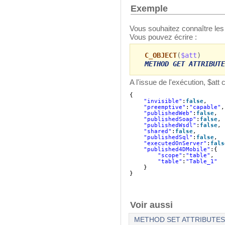
Exemple
Vous souhaitez connaître les 
Vous pouvez écrire :
C_OBJECT
(
$att
)
METHOD GET ATTRIBUTE
A l'issue de l'exécution, $att
{
"invisible"
:
false
,
"preemptive"
:
"capable"
,
"publishedWeb"
:
false
,
"publishedSoap"
:
false
,
"publishedWsdl"
:
false
,
"shared"
:
false
,
"publishedSql"
:
false
,
"executedOnServer"
:
fals
"published4DMobile"
:{
"scope"
:
"table"
,
"table"
:
"Table_1"
}
}
Voir aussi
METHOD SET ATTRIBUTES