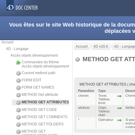
Vous êtes sur le site Web historique de la doc
déplacées 
Accueil
Accueil
4D v20.6
4D - Langag
4D - Langage
Accès objets développement
METHOD GET AT
Commandes du thème
Accès objets développement
Current method path
FORM EDIT
METHOD GET ATTRIBUTES ( chemin 
FORM GET NAMES
Paramètre
Type
Descr
METHOD Get attribute
chemin
Texte
,
Chemi
Tableau
METHOD GET ATTRIBUTES
texte
attributs
Objet
,
Attrib
METHOD GET CODE
Tableau
objet
METHOD GET COMMENTS
*
Opérateur
Si pas
exécut
METHOD GET FOLDERS
contex
METHOD GET