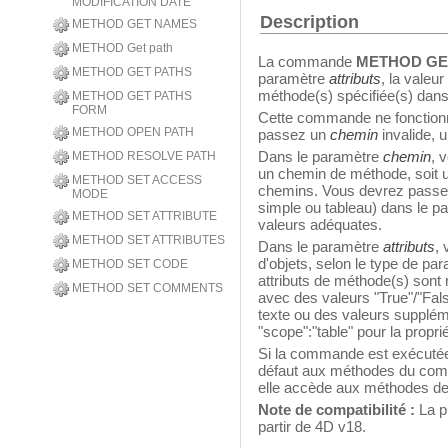
MODIFICATION DATE
Description
METHOD GET NAMES
METHOD Get path
La commande
METHOD GE
METHOD GET PATHS
paramètre
attributs
, la valeu
méthode(s) spécifiée(s) dan
METHOD GET PATHS
FORM
Cette commande ne fonctionn
METHOD OPEN PATH
passez un
chemin
invalide, 
Dans le paramètre
chemin
, 
METHOD RESOLVE PATH
un chemin de méthode, soit u
METHOD SET ACCESS
chemins. Vous devrez passer
MODE
simple ou tableau) dans le 
METHOD SET ATTRIBUTE
valeurs adéquates.
METHOD SET ATTRIBUTES
Dans le paramètre
attributs
,
d'objets, selon le type de p
METHOD SET CODE
attributs de méthode(s) sont 
METHOD SET COMMENTS
avec des valeurs "True"/"Fals
texte ou des valeurs supplém
"scope":"table" pour la propri
Si la commande est exécutée
défaut aux méthodes du com
elle accède aux méthodes de 
Note de compatibilité :
La p
partir de 4D v18.