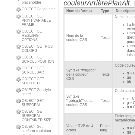
couleurArrièrePlanAlt
.
placeholder
OBJECT Get pointer
Nom du format
Type
Descriptio
OBJECT GET
Nom de la c
PRINT VARIABLE
FRAME
La l
exem
OBJECT GET
Utili
RESIZING
Nom de la
(peut
Texte
OPTIONS
couleur CSS
para
Utili
OBJECT GET RGB
COLORS
dan
lais
OBJECT GET
SCROLL POSITION
Code couleu
OBJECT GET
Syntaxe "#rrggbb"
SCROLLBAR
rr =
de la couleur
Texte
gg =
CSS
OBJECT GET
bb =
SHORTCUT
OBJECT Get style
Code couleu
sheet
Syntaxe
r = 
OBJECT GET
"rgb(r,g,b)" de la
Texte
g = 
SUBFORM
couleur CSS
b = 
OBJECT GET
SUBFORM
Entier long 
CONTAINER SIZE
hexadécimal
Valeur RVB de 4
Entier
OBJECT Get
rr =
octets
long
subform container
gg =