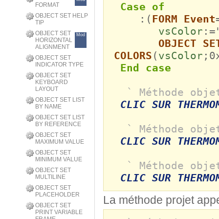
Case of
FORMAT
OBJECT SET HELP
:(
FORM Event
TIP
vsColor
:=
OBJECT SET
Mod
HORIZONTAL
OBJECT SE
ALIGNMENT
COLORS
(
vsColor
;0
OBJECT SET
INDICATOR TYPE
End case
OBJECT SET
KEYBOARD
LAYOUT
` Méthode obje
OBJECT SET LIST
CLIC SUR THERMO
BY NAME
OBJECT SET LIST
BY REFERENCE
` Méthode obje
OBJECT SET
CLIC SUR THERMO
MAXIMUM VALUE
OBJECT SET
MINIMUM VALUE
` Méthode obje
OBJECT SET
CLIC SUR THERMO
MULTILINE
OBJECT SET
PLACEHOLDER
La méthode projet appel
OBJECT SET
PRINT VARIABLE