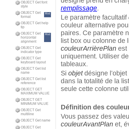
désigné prend en charge
OBJECT Get font
style
remplissage
.
OBJECT Get
Mod
Le paramètre facultatif
format
OBJECT Get help
couleur alternative pour
tip
paires. Ce paramètre n’
OBJECT Get
Mod
horizontal
list box ou colonne de l
alignment
couleurArrièrePlan
est 
OBJECT Get
indicator type
uniquement. Utiliser des
OBJECT Get
keyboard layout
tableaux.
OBJECT Get list
Si
objet
désigne l’objet 
name
OBJECT Get list
dans la totalité de la li
reference
seule cette colonne util
OBJECT GET
MAXIMUM VALUE
OBJECT GET
MINIMUM VALUE
Définition des couleu
OBJECT Get
multiline
Vous passez des valeu
OBJECT Get name
couleurAvantPlan
et, é
OBJECT Get