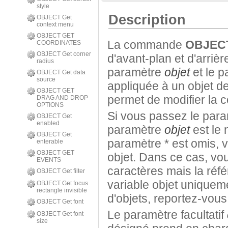
style
Description
OBJECT Get
context menu
OBJECT GET
La commande
OBJEC
COORDINATES
OBJECT Get corner
d'avant-plan et d'arrièr
radius
paramètre
objet
et le p
OBJECT Get data
source
appliquée à un objet d
OBJECT GET
permet de modifier la c
DRAG AND DROP
OPTIONS
Si vous passez le par
OBJECT Get
enabled
paramètre
objet
est le 
OBJECT Get
paramètre * est omis, 
enterable
OBJECT GET
objet. Dans ce cas, v
EVENTS
caractères mais la réf
OBJECT Get filter
variable objet uniquem
OBJECT Get focus
rectangle invisible
d'objets, reportez-vous
OBJECT Get font
Le paramètre facultatif
OBJECT Get font
size