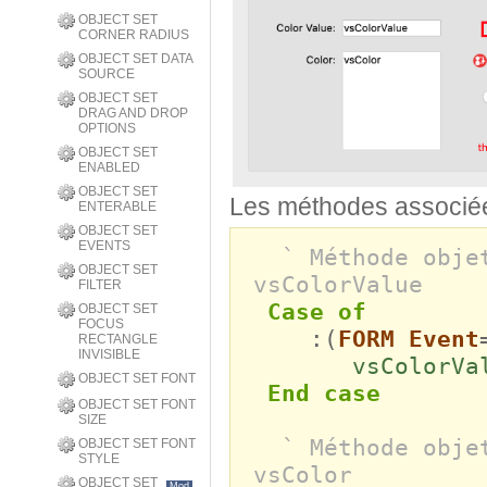
OBJECT SET
CORNER RADIUS
OBJECT SET DATA
SOURCE
OBJECT SET
DRAG AND DROP
OPTIONS
OBJECT SET
ENABLED
OBJECT SET
Les méthodes associées
ENTERABLE
OBJECT SET
EVENTS
` Méthode obje
OBJECT SET
vsColorValue
FILTER
Case of
OBJECT SET
FOCUS
:(
FORM Event
RECTANGLE
INVISIBLE
vsColorVa
OBJECT SET FONT
End case
OBJECT SET FONT
SIZE
` Méthode obje
OBJECT SET FONT
STYLE
vsColor
OBJECT SET
Mod