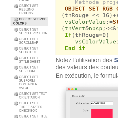
FRAME
` Méthode proj
OBJECT SET
OBJECT SET RGB 
RESIZING
OPTIONS
(thRouge << 16)+
OBJECT SET RGB
vsColorValue
:=
S
COLORS
(
thVert
&
nbsp
;<<&
OBJECT SET
SCROLL POSITION
If
(thRouge=0)
OBJECT SET
vsColorValue
SCROLLBAR
End if
OBJECT SET
SHORTCUT
OBJECT SET
Notez l'utilisation des
S
STYLE SHEET
des valeurs des couleu
OBJECT SET
SUBFORM
En exécution, le formula
OBJECT SET
SUBFORM
CONTAINER
VALUE
OBJECT SET TEXT
ORIENTATION
OBJECT SET
THREE STATES
CHECKBOX
OBJECT SET TITLE