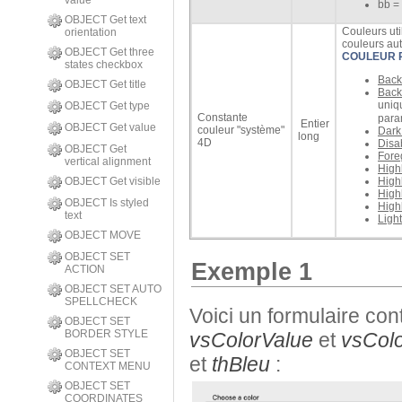
value
bb =
OBJECT Get text
Couleurs uti
orientation
couleurs au
OBJECT Get three
COULEUR 
states checkbox
Back
OBJECT Get title
Back
uniq
OBJECT Get type
Constante
para
Entier
OBJECT Get value
couleur "système"
Dark
long
4D
Disab
OBJECT Get
Fore
vertical alignment
High
OBJECT Get visible
Highl
High
OBJECT Is styled
Highl
text
Ligh
OBJECT MOVE
OBJECT SET
Exemple 1
ACTION
OBJECT SET AUTO
SPELLCHECK
Voici un formulaire co
OBJECT SET
BORDER STYLE
vsColorValue
et
vsCol
OBJECT SET
et
thBleu
:
CONTEXT MENU
OBJECT SET
COORDINATES