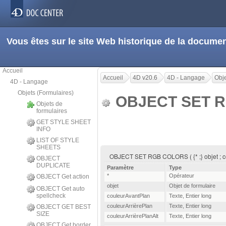
Vous êtes sur le site Web historique de la docum
Accueil
Accueil
4D v20.6
4D - Langage
Obje
4D - Langage
Objets (Formulaires)
OBJECT SET 
Objets de
formulaires
GET STYLE SHEET
INFO
LIST OF STYLE
SHEETS
OBJECT SET RGB COLORS ( {* ;} objet ; cou
OBJECT
DUPLICATE
Paramètre
Type
*
Opérateur
OBJECT Get action
objet
Objet de formulaire
OBJECT Get auto
spellcheck
couleurAvantPlan
Texte
,
Entier long
couleurArrièrePlan
Texte
,
Entier long
OBJECT GET BEST
SIZE
couleurArrièrePlanAlt
Texte
,
Entier long
OBJECT Get border