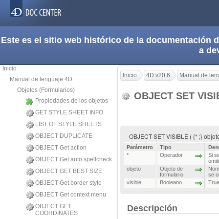
Este es el sitio web histórico de la documentación
a
de
Inicio
Inicio
4D v20.6
Manual de len
Manual de lenguaje 4D
Objetos (Formularios)
OBJECT SET VIS
Propiedades de los objetos
GET STYLE SHEET INFO
LIST OF STYLE SHEETS
OBJECT SET VISIBLE ( {* ;} objeto 
OBJECT DUPLICATE
OBJECT Get action
Parámetro
Tipo
Des
*
Operador
Si s
OBJECT Get auto spellcheck
omit
objeto
Objeto de
Nomb
OBJECT GET BEST SIZE
formulario
se o
OBJECT Get border style
visible
Booleano
True
OBJECT Get context menu
OBJECT GET
Descripción
COORDINATES