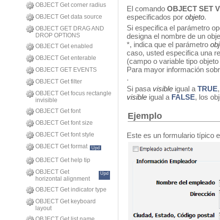
OBJECT Get corner radius
El comando
OBJECT SET V
especificados por
objeto
.
OBJECT Get data source
Si especifica el parámetro o
OBJECT GET DRAG AND
DROP OPTIONS
designa el nombre de un obje
*, indica que el parámetro
obj
OBJECT Get enabled
caso, usted especifica una r
OBJECT Get enterable
(campo o variable tipo objet
Para mayor información sobr
OBJECT GET EVENTS
.
OBJECT Get filter
Si pasa
visible
igual a
TRUE
OBJECT Get focus rectangle
visible
igual a
FALSE
, los ob
invisible
OBJECT Get font
Ejemplo
OBJECT Get font size
Este es un formulario típico 
OBJECT Get font style
OBJECT Get format
Upd
OBJECT Get help tip
OBJECT Get
Upd
horizontal alignment
OBJECT Get indicator type
OBJECT Get keyboard
layout
OBJECT Get list name