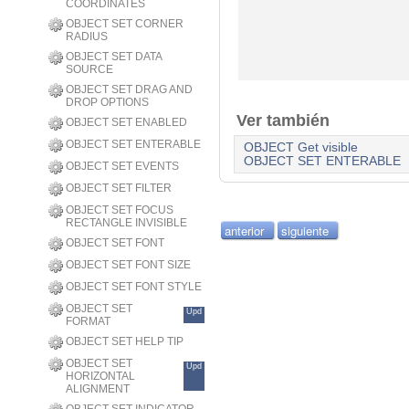
COORDINATES
OBJECT SET CORNER
RADIUS
OBJECT SET DATA
SOURCE
OBJECT SET DRAG AND
DROP OPTIONS
Ver también
OBJECT SET ENABLED
OBJECT SET ENTERABLE
OBJECT Get visible
OBJECT SET ENTERABLE
OBJECT SET EVENTS
OBJECT SET FILTER
OBJECT SET FOCUS
RECTANGLE INVISIBLE
anterior
siguiente
OBJECT SET FONT
OBJECT SET FONT SIZE
OBJECT SET FONT STYLE
OBJECT SET
Upd
FORMAT
OBJECT SET HELP TIP
OBJECT SET
Upd
HORIZONTAL
ALIGNMENT