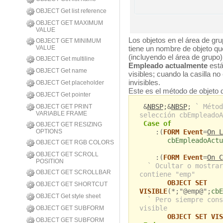
OBJECT Get list reference
OBJECT GET MAXIMUM
VALUE
Los objetos en el área de gr
OBJECT GET MINIMUM
VALUE
tiene un nombre de objeto qu
(incluyendo el área de grupo)
OBJECT Get multiline
Empleado actualmente
está
OBJECT Get name
visibles; cuando la casilla n
invisibles.
OBJECT Get placeholder
Este es el método de objeto d
OBJECT Get pointer
&
NBSP
;&
NBSP
;
` Métod
OBJECT GET PRINT
VARIABLE FRAME
selección cbEmpleadoA
Case of
OBJECT GET RESIZING
OPTIONS
:(
FORM Event
=
On L
cbEmpleadoActu
OBJECT GET RGB COLORS
OBJECT GET SCROLL
:(
FORM Event
=
On C
POSITION
` Ocultar o mostrar
OBJECT GET SCROLLBAR
contiene "emp"
OBJECT SET
OBJECT GET SHORTCUT
VISIBLE
(*;"@emp@";
cbE
OBJECT Get style sheet
` Pero siempre cons
visible
OBJECT GET SUBFORM
OBJECT SET VIS
OBJECT GET SUBFORM