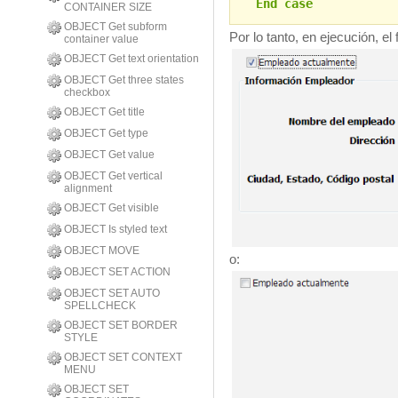
End case
CONTAINER SIZE
OBJECT Get subform
Por lo tanto, en ejecución, el
container value
OBJECT Get text orientation
OBJECT Get three states
checkbox
OBJECT Get title
OBJECT Get type
OBJECT Get value
OBJECT Get vertical
alignment
OBJECT Get visible
OBJECT Is styled text
OBJECT MOVE
o:
OBJECT SET ACTION
OBJECT SET AUTO
SPELLCHECK
OBJECT SET BORDER
STYLE
OBJECT SET CONTEXT
MENU
OBJECT SET